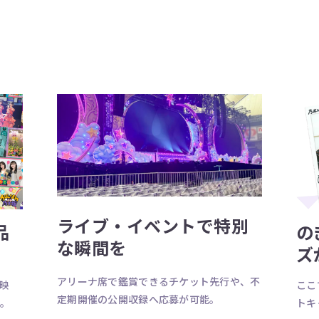
ライブ・イベントで特別
品
の
な瞬間を
ズ
アリーナ席で鑑賞できるチケット先行や、不
ブ映
ここ
定期開催の公開収録へ応募が可能。
す。
トキ