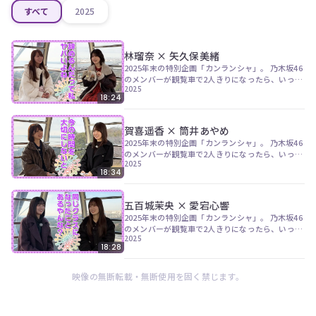
すべて
2025
林瑠奈 × 矢久保美緒
2025年末の特別企画「カンランシャ」。 乃木坂46
のメンバーが観覧車で2人きりになったら、いった
2025
いどんなトークが生まれるのか？ 第3弾は自他とも
18:24
に認める親友ペアの4期生・林瑠奈と矢久保美緒。
40thSGアンダーライブを終えた直後の2人が、ぬ
いぐるみを携えて観覧車に乗り込みました。
賀喜遥香 × 筒井あやめ
2025年末の特別企画「カンランシャ」。 乃木坂46
のメンバーが観覧車で2人きりになったら、いった
2025
いどんなトークが生まれるのか？ 第2弾のペアは同
18:34
期の4期生・賀喜遥香と筒井あやめ。 W主演ドラマ
の撮影もあり、共に忙しく過ごした2025年を振り
返ります。
五百城茉央 × 愛宕心響
2025年末の特別企画「カンランシャ」。 乃木坂46
のメンバーが観覧車で2人きりになったら、いった
2025
いどんなトークが生まれるのか？ 第1弾のペアは5
18:28
期生・五百城茉央と、6期生・愛宕心響。 小・中学
校の同級生2人の再会から、学生時代を振り返
る"地元トーク"を約17分間ノーカットでお届けし
映像の無断転載・無断使用を固く禁じます。
ます。