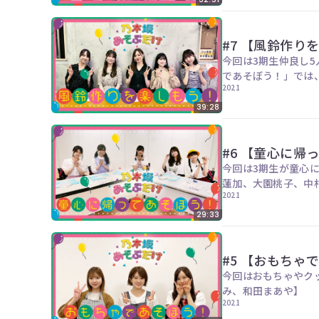
#7 【風鈴作り
今回は3期生仲良し
2021
39:28
#6 【童心に帰
今回は3期生が童心に帰っ
蓮加、大園桃子、中
2021
29:33
#5 【おもちゃ
今回はおもちゃやクッキ
み、和田まあや】
2021