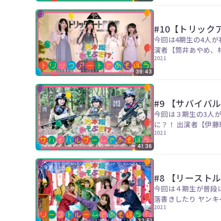
#10【トリッ
今回は4期生の4人が
演者【筒井あやめ、
2021
39:43
#9 【サバイバ
今回は３期生の3人
に？！ 出演者
2021
41:36
#8 【リースト
今回は４期生が普段
2021
32:51