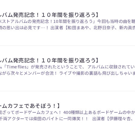
アルバム発売記念！１０年間を振り返ろう】
ベストアルバムの発売記念！10年間を振り返ろう」今回も当時の曲を
や、北野日奈子、新内眞衣、向井葉月、山下美月、吉田綾乃クリスティー、筒井あ
アルバム発売記念！１０年間を振り返ろう】
「Time flies」が発売されたということで、 アルバムに収録され
とメンバーが合流！ ライブや撮影の裏話も飛び出しちゃいます！ 出演者【和田まあや、新内眞衣、北野日
ゲームカフェであそぼう！】
混ざってボードゲームカフェへ！ 400種類以上あるボードゲームの中
人気のゲームで…？ 千両アクターでは柴田のバ