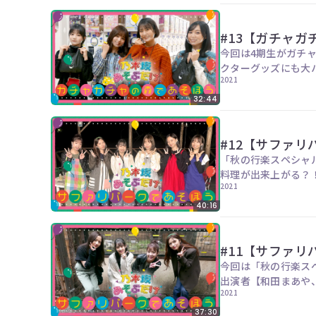
#13【ガチャ
今回は4期生がガチ
2021
32:44
#12【サファ
「秋の行楽スペシャ
2021
40:16
#11【サファ
今回は「秋の行楽ス
出演者【和田まあや
2021
37:30