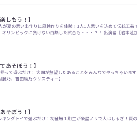
を楽しもう！】
5人が夏の思い出作りに風鈴作りを体験！1人1人思いを込めて伝統工
であそぼう！」では、オリンピック
ってあそぼう！】
て遊ぶだけ！ 大園が熱望したあることをみんなでやっちゃいます！ 気分は小学生に
村麗乃、吉田綾乃クリスティー】
であそぼう！】
ングトイで遊ぶだけ！初登場１期生が楽屋ノリで大はしゃぎ！夏の思い出も話しちゃいま