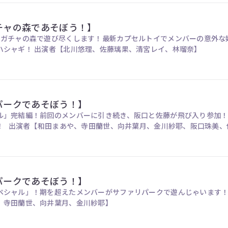
ガチャの森であそぼう！】
ャガチャの森で遊び尽くします！最新カプセルトイでメンバーの意外な
クターグッズにも大ハシャギ！ 出演者【北川悠理、佐藤璃果、清宮レイ、林瑠奈】
リパークであそぼう！】
ル」完結編！前回のメンバーに引き続き、阪口と佐藤が飛び入り参加
料理が出来上がる？！ 出演者【和田まあや、寺田蘭世、向井葉月、金川紗耶、阪口珠
リパークであそぼう！】
ペシャル」！期を超えたメンバーがサファリパークで遊んじゃいます
、寺田蘭世、向井葉月、金川紗耶】