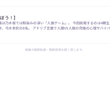
そぼう！】
画は乃木坂では馴染みの深い「人狼ゲーム」。 今回挑戦するのは4期
奈、弓木奈於の8名。 アドリブ芝居で人間VS人狼の究極の心理サバイ
一体誰なのか？
映像の無断転載・無断使用を固く禁じます。