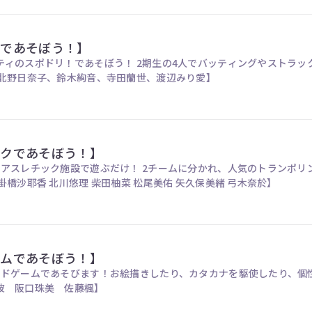
！であそぼう！】
ティのスポドリ！であそぼう！ 2期生の4人でバッティングやストラッ
 出演者【北野日奈子、鈴木絢音、寺田蘭世、渡辺みり愛】
ックであそぼう！】
のアスレチック施設で遊ぶだけ！ 2チームに分かれ、人気のトランポリ
掛橋沙耶香 北川悠理 柴田柚菜 松尾美佑 矢久保美緒 弓木奈於】
ームであそぼう！】
ドゲームであそびます！お絵描きしたり、カタカナを駆使したり、個性的
波 阪口珠美 佐藤楓】