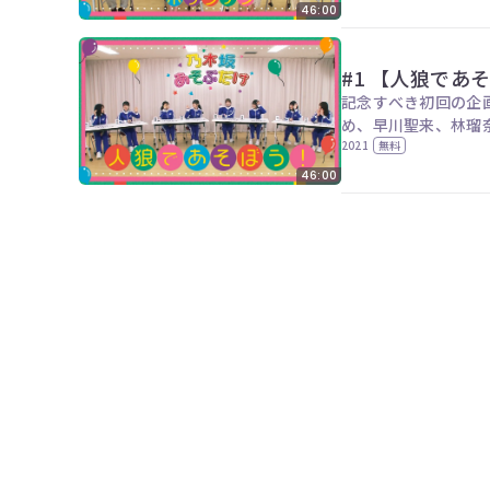
46:00
#1 【人狼であ
記念すべき初回の企
め、早川聖来、林瑠
込んだ2匹の人狼は
2021
無料
46:00