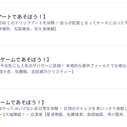
クアートであそぼう！】
初めてのトリックアートを体験！ 自らが監督となってテーマに沿った写
林瑠奈、松尾美佑、矢久保美緒】
ルゲームであそぼう！】
が今女性にも人気のサバゲーに挑戦！ 本格的な屋外フィールドで壮絶な
【伊藤理々杏、佐藤楓、吉田綾乃クリスティー】
ルームであそぼう！】
はやってはいけない非日常を体験！ 日頃のストレスを思いっきり発散
落書きしたり ヤンキー5人組爆誕？！ 出演者【黒見明香、佐藤璃果、柴田柚菜、早