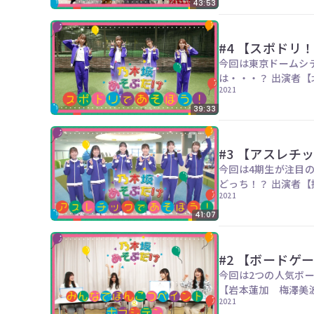
43:53
#4 【スポドリ
今回は東京ドームシ
は・・・？
2021
39:33
#3 【アスレチ
今回は4期生が注目
どっち！？ 出演者【
2021
41:07
#2 【ボードゲ
今回は2つの人気ボー
【岩本蓮加 梅澤美
2021