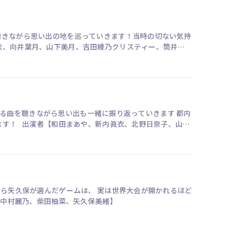
聴きながら思い出の地を巡っていきます！当時の切ない気持
ている曲を聴きながら思い出も一緒に振り返っていきます 都内
奈子、山下
から矢久保が選んだゲームは、 実は世界大会が開かれるほど
イトに一同爆笑！！ 出演者【伊藤理々杏、中村麗乃、柴田柚菜、矢久保美緒】