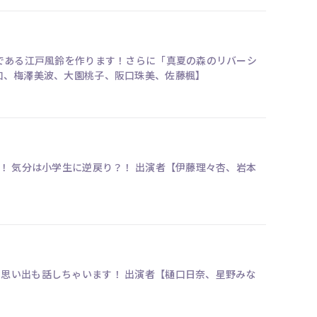
芸である江戸風鈴を作ります！さらに「真夏の森のリバーシ
に負けない白熱した試合も・・・？！ 出演者【岩本蓮加、梅澤美波、大園桃子、阪口珠美、佐藤楓】
逆戻り？！ 出演者【伊藤理々杏、岩本
す！ 出演者【樋口日奈、星野みな