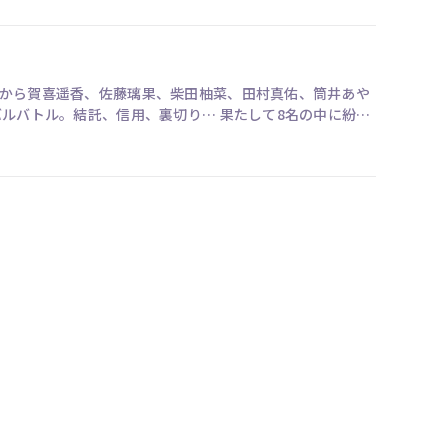
生から賀喜遥香、佐藤璃果、柴田柚菜、田村真佑、筒井あや
バルバトル。結託、信用、裏切り… 果たして8名の中に紛れ