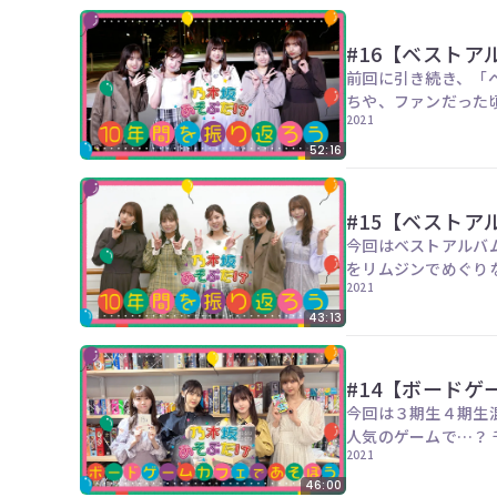
#16【ベスト
前回に引き続き、「
ちや、ファンだった頃の思い出は必見です…！ 出演者【和田まあ
2021
やめ、弓木奈於】
52:16
#15【ベスト
今回はベストアルバム
をリムジンでめぐりながら次々
2021
美月、弓木奈於】
43:13
#14【ボード
今回は３期生４期生
2021
46:00