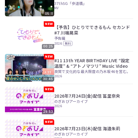
ツ
今
37thSG「歩道橋」
で
MV
す
す。
05:11
ぐ
会
NEW
員
【予告】ひとりでできるもん セカンド
登
#7 川端晃菜
録
予告編
す
2026
無料
00:25
る
NEW
#11 13th YEAR BIRTHDAY LIVE “設定
温度” & “アトノマツリ” Music Video
良質で文化的な最大限度の乃木坂46を営む。
2026
30:45
NEW
2026年7月24日(金)配信 冨里奈央
のぎおびアーカイブ
2026
29:53
NEW
2026年7月23日(木)配信 海邉朱莉
のぎおびアーカイブ