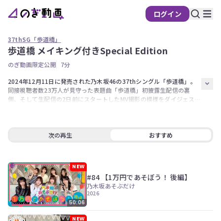
ログイン
37thSG「歩道橋」
歩道橋 メイキング付きSpecial Edition
の
のぎ動画限定公開
7分
ぎ
動
2024年12月11日に発売された乃木坂46の37thシングル「歩道橋」。 
同接視聴者数23万人が見守った表題曲「歩道橋」初披露生配信の裏
画
側、そして生配信の2日前にスタートしたMV撮影の模様をダイジェスト
有
でお届け。 MVでは使われていないリップシンクの映像など、秘蔵映像
料
を詰め込んだ特別映像です。
会
次の再生
おすすめ
員
限
定
NEW
#84 【1万円であそぼう！ 後編】
こ
乃木坂あそぶだけ
の
2026
コ
50:06
ン
テ
NEW