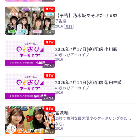
NEW
【予告】乃木坂あそぶだけ #83
予告編
2026
無料
00:43
NEW
2026年7月17日(金)配信 小川彩
のぎおびアーカイブ
2026
29:28
NEW
2026年7月14日(火)配信 柴田柚菜
のぎおびアーカイブ
2026
29:24
NEW
宮城編
良質で格別な最大限度のケータリングをたし
なむ。
2026
15:52