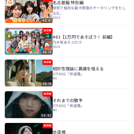
ン
名古屋飯 特別編
ツ
良質で格別な最大限度のケータリングをたし
は、
なむ。
の
2026
42:41
ぎ
動
NEW
画
#83【1万円であそぼう！ 前編】
有
乃木坂あそぶだけ
料
2026
会
45:12
員
の
NEW
み
相対性理論に異議を唱える
が
37thSG「歩道橋」
閲
MV
覧
06:19
で
き
NEW
る
それまでの猶予
限
37thSG「歩道橋」
定
MV
コ
04:42
ン
テ
NEW
ン
歩道橋