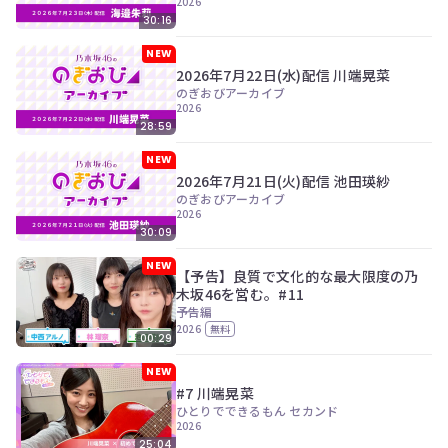
2026
30:16
NEW
2026年7月22日(水)配信 川端晃菜
のぎおびアーカイブ
2026
28:59
NEW
2026年7月21日(火)配信 池田瑛紗
のぎおびアーカイブ
2026
30:09
NEW
【予告】良質で文化的な最大限度の乃
木坂46を営む。#11
予告編
2026
無料
00:29
NEW
#7 川端晃菜
ひとりでできるもん セカンド
2026
25:04