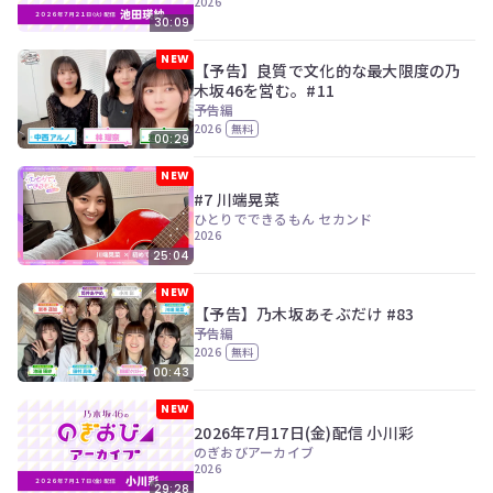
2026
30:09
NEW
【予告】良質で文化的な最大限度の乃
木坂46を営む。#11
予告編
2026
無料
00:29
NEW
#7 川端晃菜
ひとりでできるもん セカンド
2026
25:04
NEW
【予告】乃木坂あそぶだけ #83
予告編
2026
無料
00:43
NEW
2026年7月17日(金)配信 小川彩
のぎおびアーカイブ
2026
29:28