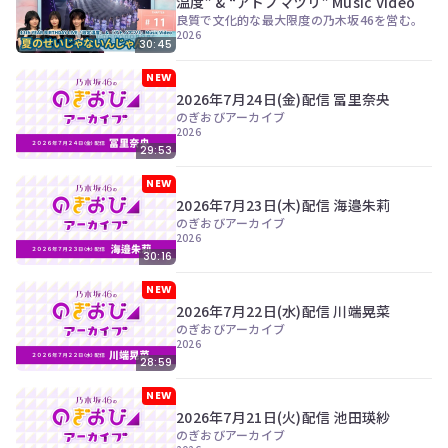
温度” & “アトノマツリ” Music Video
ツ
今
良質で文化的な最大限度の乃木坂46を営む。
で
す
2026
す。
30:45
ぐ
会
NEW
員
2026年7月24日(金)配信 冨里奈央
登
のぎおびアーカイブ
録
2026
す
29:53
る
NEW
2026年7月23日(木)配信 海邉朱莉
のぎおびアーカイブ
2026
30:16
NEW
2026年7月22日(水)配信 川端晃菜
のぎおびアーカイブ
2026
28:59
NEW
2026年7月21日(火)配信 池田瑛紗
のぎおびアーカイブ