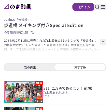
ログイン
37thSG「歩道橋」
歩道橋 メイキング付きSpecial Edition
の
のぎ動画限定公開
7分
ぎ
動
2024年12月11日に発売された乃木坂46の37thシングル「歩道橋」。 
同接視聴者数23万人が見守った表題曲「歩道橋」初披露生配信の裏
画
側、そして生配信の2日前にスタートしたMV撮影の模様をダイジェスト
有
でお届け。 MVでは使われていないリップシンクの映像など、秘蔵映像
料
を詰め込んだ特別映像です。
会
次の再生
おすすめ
員
限
定
NEW
#83【1万円であそぼう！ 前編】
こ
乃木坂あそぶだけ
の
2026
コ
45:12
ン
テ
NEW