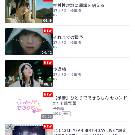
ン
相対性理論に異議を唱える
ツ
37thSG「歩道橋」
は、
MV
の
06:19
ぎ
動
NEW
画
それまでの猶予
有
37thSG「歩道橋」
料
MV
会
04:42
員
の
NEW
み
歩道橋
が
37thSG「歩道橋」
閲
MV
覧
05:11
で
き
NEW
【予告】ひとりでできるもん セカンド
る
#7 川端晃菜
限
予告編
定
2026
無料
コ
00:25
ン
テ
NEW
#11 13th YEAR BIRTHDAY LIVE “設定
ン