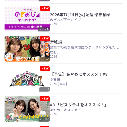
NEW
2026年7月14日(火)配信 柴田柚菜
のぎおびアーカイブ
2026
29:24
NEW
宮城編
良質で格別な最大限度のケータリングをたし
なむ。
2026
15:52
NEW
【予告】あやめにオススメ！#8
予告編
2026
無料
00:31
NEW
#8 「ピスタチオをオススメ！」
あやめにオススメ！
2026
25:07