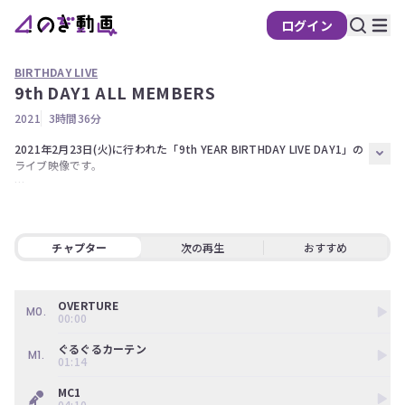
ログイン
BIRTHDAY LIVE
9th DAY1 ALL MEMBERS
の
2021
3時間36分
ぎ
動
2021年2月23日(火)に行われた「9th YEAR BIRTHDAY LIVE DAY1」の
ライブ映像です。

画
有
【出演】

料
秋元真夏、生田絵梨花、伊藤純奈、伊藤理々杏、岩本蓮加、梅澤美波、
遠藤さくら、大園桃子、賀喜遥香、掛橋沙耶香、金川紗耶、北川悠理、
会
北野日奈子、久保史緒里、黒見明香、齋藤飛鳥、阪口珠美、佐藤楓、佐
チャプター
次の再生
おすすめ
員
藤璃果、柴田柚菜、新内眞衣、鈴木絢音、清宮レイ、高山一実、田村真
限
佑、筒井あやめ、寺田蘭世、中村麗乃、早川聖来、林瑠奈、樋口日奈、
定
星野みなみ、堀未央奈、松尾美佑、松村沙友理、向井葉月、矢久保美
OVERTURE
緒、山崎怜奈、山下美月、弓木奈於、吉田綾乃クリスティー、与田祐
M0.
00:00
こ
希、渡辺みり愛、和田まあや

の
ぐるぐるカーテン
M1.
コ
※権利の都合上、一部演目をお見せすることが出来ない場合がございま
01:14
ン
す。ご了承ください。
MC1
テ
04:10