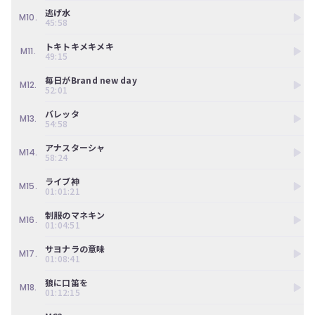
ツ
今
逃げ水
で
M10.
す
45:58
す。
ぐ
会
トキトキメキメキ
M11.
49:15
員
登
毎日がBrand new day
M12.
録
52:01
す
る
バレッタ
M13.
54:58
アナスターシャ
M14.
58:24
ライブ神
M15.
01:01:21
制服のマネキン
M16.
01:04:51
サヨナラの意味
M17.
01:08:41
狼に口笛を
M18.
01:12:15