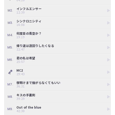
ン
ツ
インフルエンサー
は、
M2.
12:39
の
ぎ
シンクロニシティ
M3.
動
16:08
画
何度目の青空か？
有
M4.
19:19
料
会
帰り道は遠回りしたくなる
員
M5.
22:47
の
み
君の名は希望
M6.
が
25:57
閲
MC2
覧
29:43
で
き
夜明けまで強がらなくてもいい
る
M7.
36:31
限
定
キスの手裏剣
M8.
コ
39:29
ン
Out of the blue
テ
M9.
42:30
ン