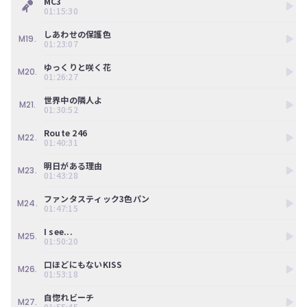
MC3
01:15:30
しあわせの保護色
M19.
01:23:07
ゆっくりと咲く花
M20.
01:26:27
世界中の隣人よ
M21.
01:30:52
Route 246
M22.
01:40:31
明日がある理由
M23.
01:43:28
ファンタスティック3色パン
M24.
01:47:15
I see...
M25.
01:50:20
口ほどにもないKISS
M26.
01:53:18
自惚れビーチ
M27.
01:55:45