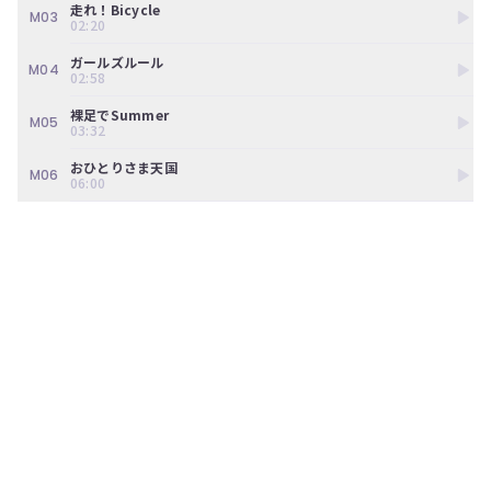
ン
走れ！Bicycle
M03
02:20
ツ
は、
ガールズルール
の
M04
02:58
ぎ
動
裸足でSummer
M05
画
03:32
有
料
おひとりさま天国
M06
06:00
会
員
の
み
が
閲
覧
で
き
る
限
定
コ
ン
テ
ン