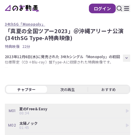
ログイン
34thSG「Monopoly」
「真夏の全国ツアー2023」＠沖縄アリーナ公演
の
(34thSG Type-A特典映像)
ぎ
特典映像
22分
動
画
2023年12月6日(水)に発売された 34thシングル「Monopoly」の初回
仕様限定（CD＋Blu-ray）盤Type-Aに収録された特典映像です。

有
料
・夏曲メドレー（夏のFree&Easy、太陽ノック、走れ！Bicycle、ガー
会
ルズルール、裸足でSummer）

・「おひとりさま天国」
員
チャプター
次の再生
おすすめ
限
定
夏のFree＆Easy
こ
M01
00:34
の
コ
太陽ノック
M02
ン
01:45
テ