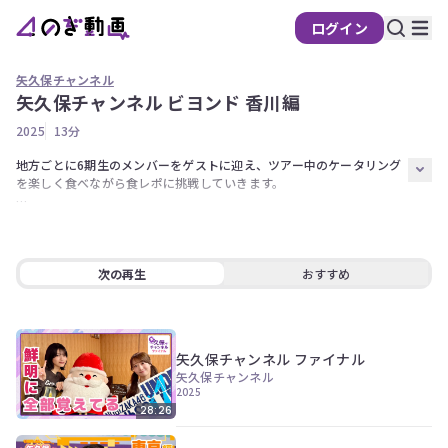
ログイン
矢久保チャンネル
矢久保チャンネル ビヨンド 香川編
の
2025
13分
ぎ
動
地方ごとに6期生のメンバーをゲストに迎え、ツアー中のケータリング
を楽しく食べながら食レポに挑戦していきます。

画
有
今回は東京都出身の川端晃菜、森平麗心の2人を迎え、矢久保美緒と一
料
緒に食レポに挑みます！

会
《出演》

次の再生
おすすめ
員
MC：矢久保美緒 

限
ゲスト：川端晃菜、森平麗心

定
カメラ：松尾美佑
矢久保チャンネル ファイナル
こ
矢久保チャンネル
の
2025
コ
28:26
ン
テ