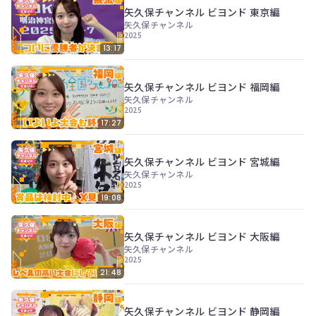
ン
矢久保チャンネル ビヨンド 東京編
ツ
矢久保チャンネル
は、
2025
の
13:17
ぎ
動
画
矢久保チャンネル ビヨンド 福岡編
有
矢久保チャンネル
料
2025
会
17:27
員
の
み
矢久保チャンネル ビヨンド 宮城編
が
矢久保チャンネル
閲
2025
覧
19:08
で
き
る
矢久保チャンネル ビヨンド 大阪編
限
矢久保チャンネル
定
2025
コ
21:48
ン
テ
ン
矢久保チャンネル ビヨンド 静岡編