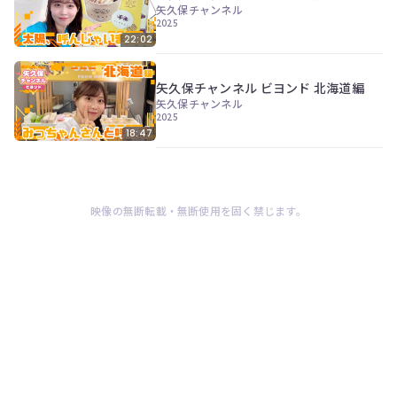
ツ
今
矢久保チャンネル
で
2025
す
す。
22:02
ぐ
会
員
矢久保チャンネル ビヨンド 北海道編
登
矢久保チャンネル
録
2025
す
18:47
る
映像の無断転載・無断使用を固く禁じます。