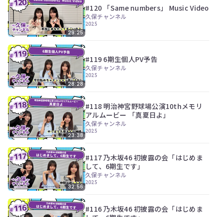
ツ
今
#120 「Same numbers」 Music Video
で
す
久保チャンネル
す。
ぐ
2025
会
29:25
員
登
#119 6期生個人PV予告
録
久保チャンネル
す
2025
る
28:28
#118 明治神宮野球場公演10thメモリ
アルムービー 「真夏日よ」
久保チャンネル
2025
23:38
#117 乃木坂46 初披露の会「はじめま
して、6期生です」
久保チャンネル
2025
32:56
#116 乃木坂46 初披露の会「はじめま