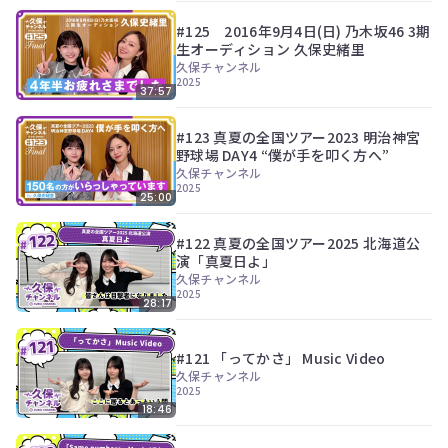
ン
ツ
#125 2016年9月4日(日) 乃木坂46 3期
は、
生オーディション 久保史緒里
の
久保チャンネル
ぎ
2025
37:57
動
画
有
#123 真夏の全国ツアー2023 明治神宮
料
野球場 DAY4 “僕が手を叩く方へ”
会
久保チャンネル
員
2025
25:00
の
み
が
#122 真夏の全国ツアー2025 北海道公
閲
演「真夏日よ」
覧
久保チャンネル
で
2025
28:17
き
る
限
#121 「ってかさ」 Music Video
定
久保チャンネル
コ
2025
ン
18:46
テ
ン