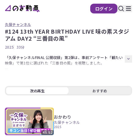
ログイン
久保チャンネル
#124 13th YEAR BIRTHDAY LIVE 味の素スタジ
の
アム DAY2 “三番目の風”
ぎ
2025
33分
動
画
「久保チャンネルFINAL 公開収録」第2弾は、事前アンケート「観たい
映像」で第1位に選ばれた「三番目の風」を視聴しました。

有
料
過去のライブ映像の中でも特に思い入れがあるという2人。

会
5人で披露するまでの想い、リハーサル中のエピソード、そして本番の
ステージで感じた特別な感情を語ります。

員
次の再生
おすすめ
限
味の素スタジアムに立つまでの道のりを思い出し、梅澤の目には思わず
定
涙が…。

キャプテンとしての熱い気持ちと仲間への想いが重なり合った、感動の
こ
トークをお届けします。

おかわり
の
コ
久保チャンネル
出演者【久保史緒里、梅澤美波】
2025
ン
テ
45:52