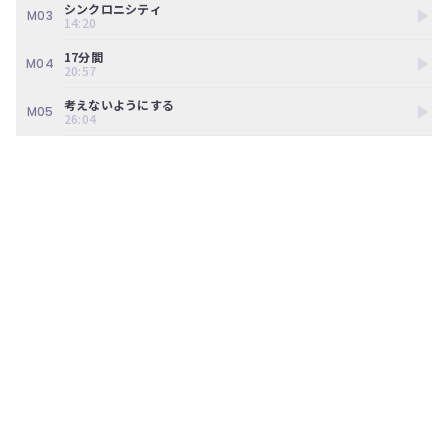
ン
シンクロニシティ
M03
14:20
ツ
は、
17分間
の
M04
20:57
ぎ
動
考えないようにする
M05
画
26:04
有
料
会
員
の
み
が
閲
覧
で
き
る
限
定
コ
ン
テ
ン