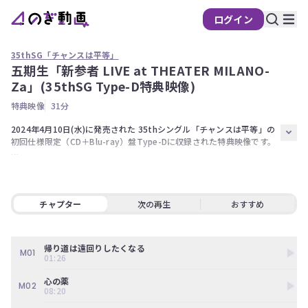
ログイン
35thSG「チャンスは平等」
五期生「新参者 LIVE at THEATER MILANO-
の
Za」(35thSG Type-D特典映像)
ぎ
特典映像
31分
動
画
2024年4月10日(水)に発売された 35thシングル「チャンスは平等」の
初回仕様限定（CD＋Blu-ray）盤Type-Dに収録された特典映像です。

有
料
・帰り道は遠回りしたくなる

会
・心の薬

・シンクロニシティ

員
・17分間

チャプター
次の再生
おすすめ
限
・考えないようにする
定
帰り道は遠回りしたくなる
こ
M01
01:26
の
コ
心の薬
M02
ン
08:20
テ