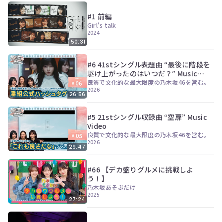
#1 前編
Girl's talk
2024
50:31
#6 41stシングル表題曲 “最後に階段を
駆け上がったのはいつだ？” Music
Video
良質で文化的な最大限度の乃木坂46を営む。
2026
26:56
#5 21stシングル収録曲 “空扉” Music
Video
良質で文化的な最大限度の乃木坂46を営む。
2026
29:47
#66 【デカ盛りグルメに挑戦しよ
う！】
乃木坂あそぶだけ
2025
27:24