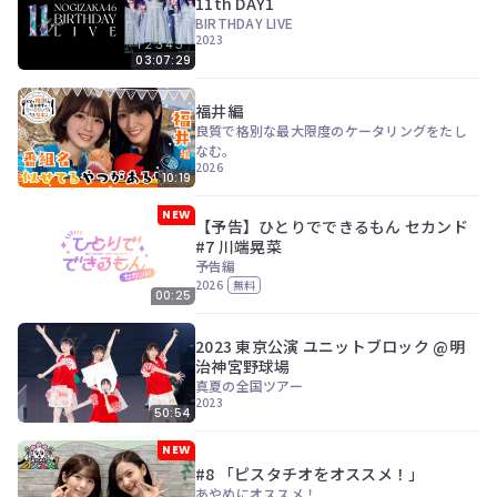
11th DAY1
BIRTHDAY LIVE
2023
03:07:29
福井編
良質で格別な最大限度のケータリングをたし
なむ。
2026
10:19
NEW
【予告】ひとりでできるもん セカンド
#7 川端晃菜
予告編
2026
無料
00:25
2023 東京公演 ユニットブロック @明
治神宮野球場
真夏の全国ツアー
2023
50:54
NEW
#8 「ピスタチオをオススメ！」
あやめにオススメ！