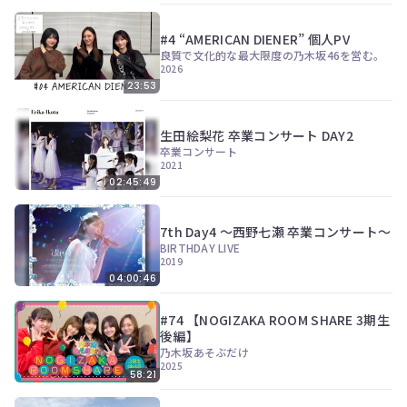
#4 “AMERICAN DIENER” 個人PV
良質で文化的な最大限度の乃木坂46を営む。
2026
23:53
生田絵梨花 卒業コンサート DAY2
卒業コンサート
2021
02:45:49
7th Day4 〜西野七瀬 卒業コンサート〜
BIRTHDAY LIVE
2019
04:00:46
#74 【NOGIZAKA ROOM SHARE 3期生
後編】
乃木坂あそぶだけ
2025
58:21