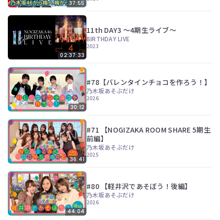
37:55
11th DAY3 ～4期生ライブ～
BIRTHDAY LIVE
2023
02:37:33
#78【バレンタインチョコを作ろう！】
乃木坂あそぶだけ
2026
30:12
#71 【NOGIZAKA ROOM SHARE 5期生
前編】
乃木坂あそぶだけ
2025
36:41
#80 【軽井沢であそぼう！後編】
乃木坂あそぶだけ
2026
44:04