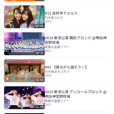
#21 吉祥寺でぶらり
乃木坂ぶらり
2026
44:46
2023 東京公演 期別ブロック @明治神
宮野球場
真夏の全国ツアー
2023
38:25
#81 【寝ながら話そう！】
乃木坂あそぶだけ
2026
56:56
2023 東京公演 アンコールブロック @
明治神宮野球場
真夏の全国ツアー
2023
25:48