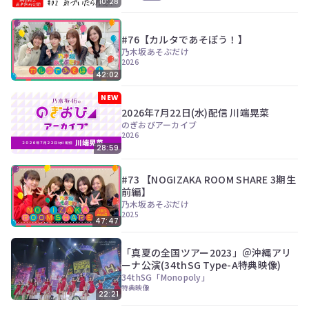
10:28
#76【カルタであそぼう！】
乃木坂あそぶだけ
2026
42:02
NEW
2026年7月22日(水)配信 川端晃菜
のぎおびアーカイブ
2026
28:59
#73 【NOGIZAKA ROOM SHARE 3期生
前編】
乃木坂あそぶだけ
2025
47:47
「真夏の全国ツアー2023」＠沖縄アリ
ーナ公演(34thSG Type-A特典映像)
34thSG「Monopoly」
特典映像
22:21