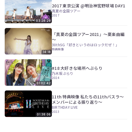
2017 東京公演 @明治神宮野球場 DAY1
真夏の全国ツアー
2017
03:28:29
「真夏の全国ツアー2021」～夏楽曲編
～
30thSG「好きというのはロックだぜ！」
特典映像
14:18
#18 大好きな場所へぶらり
乃木坂ぶらり
2024
01:02:42
11th 特典映像 私たちの11thバスラ～
メンバーによる振り返り～
BIRTHDAY LIVE
2023
01:38:06