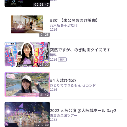
02:26:47
#80’ 【未公開おまけ映像】
乃木坂あそぶだけ
2026
01:28
突然ですが、のぎ動画クイズです
無料
2026
無料
25:00
#4 大越ひなの
ひとりでできるもん セカンド
2026
21:42
2022 大阪公演 @大阪城ホール Day2
真夏の全国ツアー
2022
02:10:39