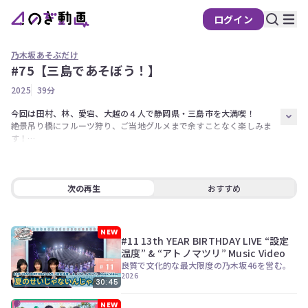
ログイン
乃木坂あそぶだけ
#75【三島であそぼう！】
の
2025
39分
ぎ
動
今回は田村、林、愛宕、大越の４人で静岡県・三島市を大満喫！

絶景吊り橋にフルーツ狩り、ご当地グルメまで余すことなく楽しみま
画
す！

有
料
さらに大越ゆかりのスポットであの映像を完全再現？

そして４人への特大サプライズも…！？

会
次の再生
おすすめ
員
出演者【田村真佑、林瑠奈、愛宕心響、大越ひなの】
限
定
NEW
#11 13th YEAR BIRTHDAY LIVE “設定
こ
温度” & “アトノマツリ” Music Video
の
良質で文化的な最大限度の乃木坂46を営む。
コ
2026
30:45
ン
テ
NEW