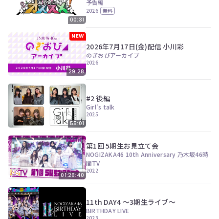
予告編
2026
無料
00:31
NEW
2026年7月17日(金)配信 小川彩
のぎおびアーカイブ
2026
29:28
#2 後編
Girl's talk
2025
55:01
第1回 5期生お見立て会
NOGIZAKA46 10th Anniversary 乃木坂46時
間TV
2022
01:26:40
11th DAY4 ～3期生ライブ～
BIRTHDAY LIVE
2023