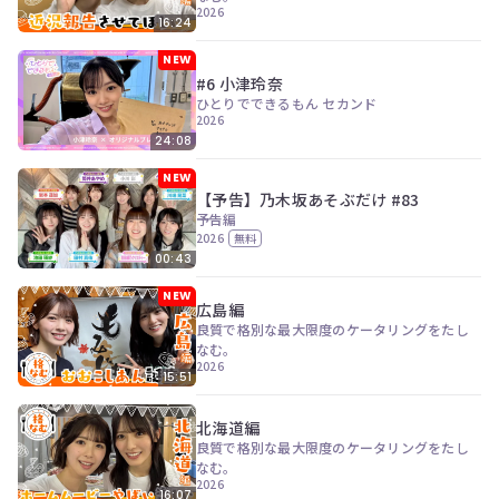
2026
16:24
NEW
#6 小津玲奈
ひとりでできるもん セカンド
2026
24:08
NEW
【予告】乃木坂あそぶだけ #83
予告編
2026
無料
00:43
NEW
広島編
良質で格別な最大限度のケータリングをたし
なむ。
2026
15:51
北海道編
良質で格別な最大限度のケータリングをたし
なむ。
2026
16:07