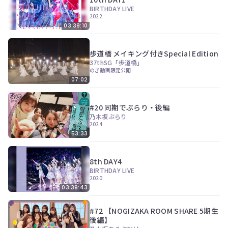
BIRTHDAY LIVE
2022
03:39:10
歩道橋 メイキング付きSpecial Edition
37thSG「歩道橋」
のぎ動画限定公開
07:02
#20 同期でぶらり・後編
乃木坂ぶらり
2024
53:33
8th DAY4
BIRTHDAY LIVE
2020
03:39:43
#72 【NOGIZAKA ROOM SHARE 5期生
後編】