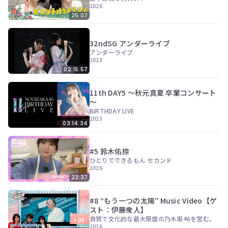
2026
25:07
32ndSG アンダーライブ
アンダーライブ
2023
02:15:57
11th DAY5 ～秋元真夏 卒業コンサート
～
BIRTHDAY LIVE
2023
03:14:34
#5 鈴木佑捺
ひとりでできるもん セカンド
2026
23:37
#8 “もう一つの太陽” Music Video【ゲ
スト：伊藤衆人】
良質で文化的な最大限度の乃木坂46を営む。
2026