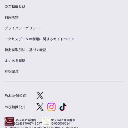
のぎ動画とは
利用規約
プライバシーポリシー
アクセスデータの利用に関するガイドライン
特定商取引法に基づく表記
よくある質問
推奨環境
乃木坂46公式
のぎ動画公式
JASRAC許諾番号
NexTone許諾番号
9024357001Y45037
ID000006024
©乃木坂46LLC
©CA Smart
協力 Sony Music Labels Inc.