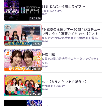
11th DAY2 ～5期生ライブ～
BIRTHDAY LIVE
2023
02:28:19
#9 真夏の全国ツアー2025 “ジコチュー
で行こう！” 遠藤さくら Ver.【ゲスト：
伊藤亜和】
良質で文化的な最大限度の乃木坂46を営む。
2026
25:42
神奈川編
良質で格別な最大限度のケータリングをたし
なむ。
2026
13:08
#77【カラオケであそぼう！】
乃木坂あそぶだけ
2026
01:02:20