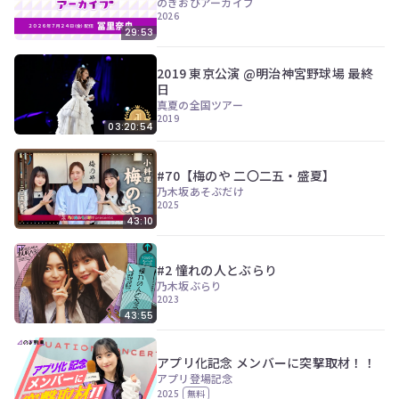
のぎおびアーカイブ
2026
29:53
2019 東京公演 @明治神宮野球場 最終
日
真夏の全国ツアー
2019
03:20:54
#70【梅のや 二〇二五・盛夏】
乃木坂あそぶだけ
2025
43:10
#2 憧れの人とぶらり
乃木坂ぶらり
2023
43:55
アプリ化記念 メンバーに突撃取材！！
アプリ登場記念
2025
無料