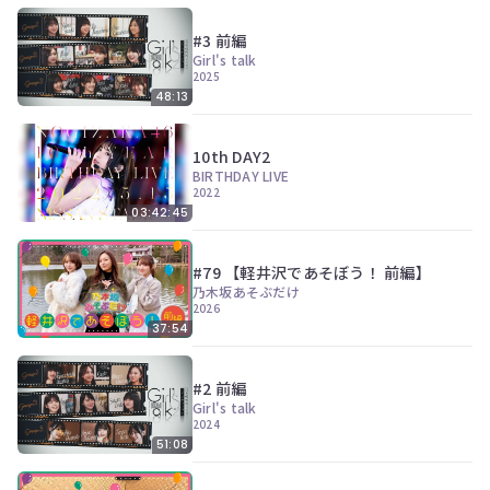
#3 前編
Girl's talk
2025
48:13
10th DAY2
BIRTHDAY LIVE
2022
03:42:45
#79 【軽井沢であそぼう！ 前編】
乃木坂あそぶだけ
2026
37:54
#2 前編
Girl's talk
2024
51:08