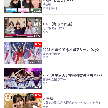
ツ
今
予告編
で
す
2026
無料
す。
00:29
ぐ
会
員
#82 【梅のや 閉店】
登
乃木坂あそぶだけ
録
2026
す
46:58
る
NEW
2023 沖縄公演 @沖縄アリーナ Day2
真夏の全国ツアー
2023
02:17:47
2023 東京公演 @明治神宮野球場 DAY4
真夏の全国ツアー
2023
02:46:15
NEW
大阪編
良質で格別な最大限度のケータリングをたし
なむ。