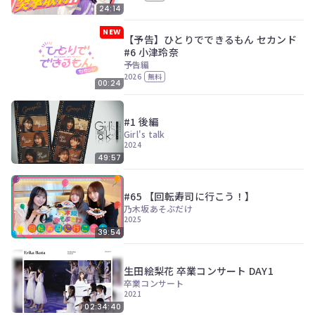
24:14
NEW
【予告】ひとりでできるもん セカンド
#6 小津玲奈
予告編
2026
無料
00:24
#1 後編
Girl's talk
2024
49:57
#65 【回転寿司に行こう！】
乃木坂あそぶだけ
2025
39:54
生田絵梨花 卒業コンサート DAY1
卒業コンサート
2021
02:34:40