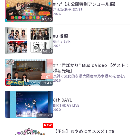
#77'【未公開特別アンコール編】
乃木坂あそぶだけ
2026
07:40
#3 後編
Girl's talk
2025
56:31
#7 “君ばかり” Music Video 【ゲスト：
横堀光範】
良質で文化的な最大限度の乃木坂46を営む。
2026
33:44
8th DAY1
BIRTHDAY LIVE
2020
03:10:28
NEW
【予告】あやめにオススメ！#8