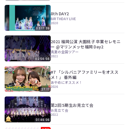
8th DAY2
BIRTHDAY LIVE
2020
03:17:39
2021 福岡公演 大園桃子 卒業セレモニ
ー @マリンメッセ福岡 Day2
真夏の全国ツアー
2021
02:56:56
#7 「シルバニアファミリーをオスス
メ！」 番外編
あやめにオススメ！
2026
27:17
第2回 5期生お見立て会
お見立て会
2022
01:46:06