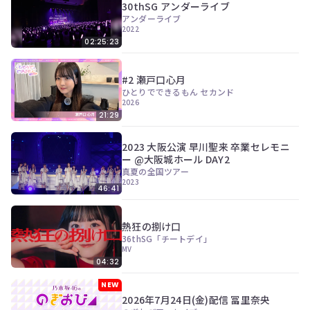
30thSG アンダーライブ
アンダーライブ
2022
02:25:23
#2 瀬戸口心月
ひとりでできるもん セカンド
2026
21:29
2023 大阪公演 早川聖来 卒業セレモニ
ー @大阪城ホール DAY2
真夏の全国ツアー
2023
46:41
熱狂の捌け口
36thSG「チートデイ」
MV
04:32
NEW
2026年7月24日(金)配信 冨里奈央