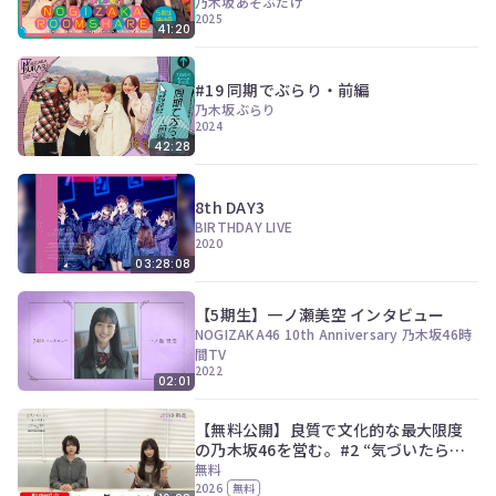
乃木坂あそぶだけ
2025
41:20
#19 同期でぶらり・前編
乃木坂ぶらり
2024
42:28
8th DAY3
BIRTHDAY LIVE
2020
03:28:08
【5期生】一ノ瀬美空 インタビュー
NOGIZAKA46 10th Anniversary 乃木坂46時
間TV
2022
02:01
【無料公開】良質で文化的な最大限度
の乃木坂46を営む。#2 “気づいたら片
想い” Music Video
無料
2026
無料