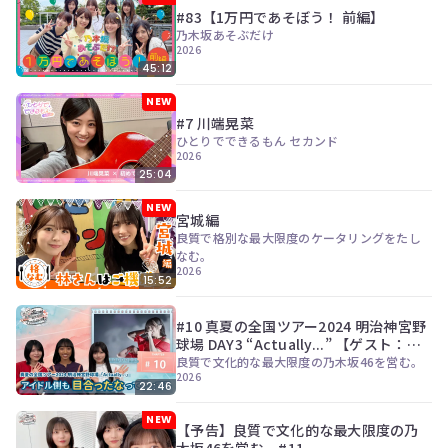
ン
#83【1万円であそぼう！ 前編】
ツ
乃木坂あそぶだけ
は、
2026
の
45:12
ぎ
動
NEW
画
#7 川端晃菜
有
ひとりでできるもん セカンド
料
2026
会
25:04
員
の
NEW
宮城編
み
良質で格別な最大限度のケータリングをたし
が
なむ。
閲
2026
覧
15:52
で
き
#10 真夏の全国ツアー2024 明治神宮野
る
球場 DAY3 “Actually...” 【ゲスト：伊
限
藤亜和】
良質で文化的な最大限度の乃木坂46を営む。
定
2026
コ
22:46
ン
テ
NEW
【予告】良質で文化的な最大限度の乃
ン
木坂46を営む。#11