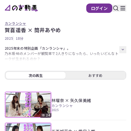
ログイン
カンランシャ
賀喜遥香 × 筒井あやめ
の
2025
18分
ぎ
動
2025年末の特別企画「カンランシャ」。

乃木坂46のメンバーが観覧車で2人きりになったら、いったいどんなト
画
ークが生まれるのか？

有
料
第2弾のペアは同期の4期生・賀喜遥香と筒井あやめ。

W主演ドラマの撮影もあり、共に忙しく過ごした2025年を振り返りま
会
次の再生
おすすめ
す。
員
限
定
林瑠奈 × 矢久保美緒
カンランシャ
こ
2025
の
18:24
コ
ン
テ