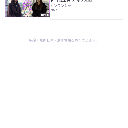
五百城茉央 × 愛宕心響
ン
カンランシャ
ツ
2025
は、
18:28
の
ぎ
動
画
有
映像の無断転載・無断使用を固く禁じます。
料
会
員
の
み
が
閲
覧
で
き
る
限
定
コ
ン
テ
ン