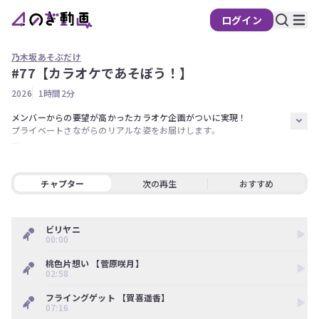
ログイン
乃木坂あそぶだけ
#77【カラオケであそぼう！】
の
2026
1時間2分
ぎ
動
メンバーからの要望が高かったカラオケ企画がついに実現！

プライベートさながらのリアルな姿をお届けします。

画
有
皆さんも４人と一緒にカラオケに行った気分でお楽しみください！

料
出演者【賀喜遥香、柴田柚菜、井上和、菅原咲月】

会
チャプター
次の再生
おすすめ
※カラオケ音源協力：DAM 第一興商
員
限
ビリヤニ
定
00:00
こ
桃色片想い 【菅原咲月】
の
02:58
コ
ン
フライングゲット 【賀喜遥香】
07:16
テ