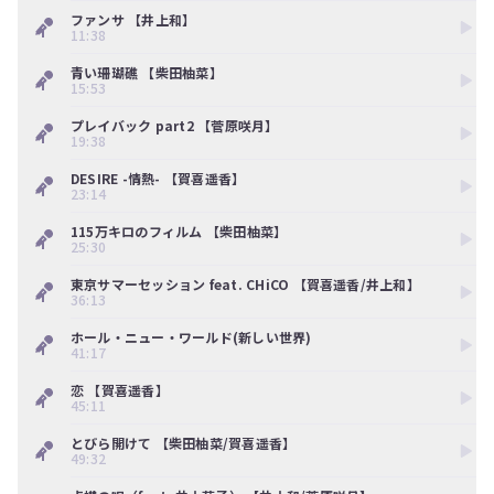
ン
ファンサ 【井上和】
ツ
11:38
は、
の
青い珊瑚礁 【柴田柚菜】
ぎ
15:53
動
画
プレイバック part2 【菅原咲月】
19:38
有
料
DESIRE -情熱- 【賀喜遥香】
会
23:14
員
の
115万キロのフィルム 【柴田柚菜】
み
25:30
が
閲
東京サマーセッション feat. CHiCO 【賀喜遥香/井上和】
36:13
覧
で
ホール・ニュー・ワールド(新しい世界)
き
41:17
る
限
恋 【賀喜遥香】
定
45:11
コ
ン
とびら開けて 【柴田柚菜/賀喜遥香】
49:32
テ
ン