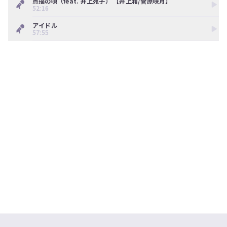
点描の唄（feat. 井上苑子） 【井上和/菅原咲月】
ツ
今
52:16
で
す
す。
ぐ
アイドル
57:55
会
員
登
録
す
る