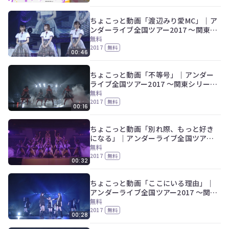
ちょこっと動画「渡辺みり愛MC」｜ア
ンダーライブ全国ツアー2017 ～関東シ
リーズ 東京公演～(最終日夜公演)
無料
2017
無料
00:46
ちょこっと動画「不等号」｜アンダー
ライブ全国ツアー2017 ～関東シリーズ
東京公演～(最終日夜公演)
無料
2017
無料
00:16
ちょこっと動画「別れ際、もっと好き
になる」｜アンダーライブ全国ツアー
2017 ～関東シリーズ 東京公演～(最終
無料
日夜公演)
2017
無料
00:32
ちょこっと動画「ここにいる理由」｜
アンダーライブ全国ツアー2017 ～関東
シリーズ 東京公演～(最終日夜公演)
無料
2017
無料
00:28