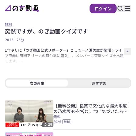
ログイン
無料
突然ですが、のぎ動画クイズです
2026
25分
1年ぶりに「のぎ動画公式リポーター」として一ノ瀬美空が復活！ライ
ブ直前に有明アリーナの舞台裏に潜入し、メンバーに突撃クイズを出題
します。

「のぎ動画愛」があれば正解して当然（？）のクイズに、メンバーたち
が大苦戦…！？

どなたでも無料で視聴可能ですので、ぜひご覧ください！

play_arrow
volume_up
fullscreen
more_vert
0:00 / 25:01
次の再生
おすすめ
また、のぎ動画アプリのリリース1周年記念して、ライブ会場に設置さ
れる「のぎ動画プレミアムシート」で使用されている座席カバーに、番
組に出演したメンバーの直筆サインを入れてプレゼント！

【無料公開】良質で文化的な最大限度
詳しくはのぎ動画内に掲載の「お知らせ」よりご確認ください！

の乃木坂46を営む。#2 “気づいたら片
想い” Music Video
無料
【出演者】

2026
無料
10:28
リポーター：一ノ瀬美空

出演メンバー：愛宕心響、池田瑛紗、岩本蓮加、小川彩、瀬戸口心月、