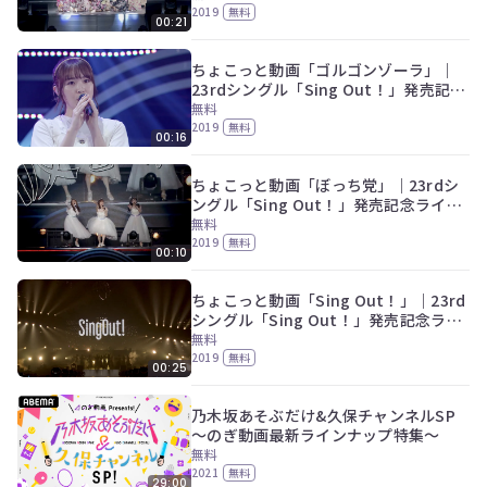
2019
無料
00:21
ちょこっと動画「ゴルゴンゾーラ」｜
23rdシングル「Sing Out！」発売記念
ライブ ～選抜ライブ～
無料
2019
無料
00:16
ちょこっと動画「ぼっち党」｜23rdシ
ングル「Sing Out！」発売記念ライブ
～選抜ライブ～
無料
2019
無料
00:10
ちょこっと動画「Sing Out！」｜23rd
シングル「Sing Out！」発売記念ライ
ブ ～選抜ライブ～
無料
2019
無料
00:25
乃木坂あそぶだけ&久保チャンネルSP
～のぎ動画最新ラインナップ特集～
無料
2021
無料
29:00