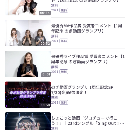
無料
2021
無料
00:44
最優秀MV作品賞 受賞者コメント【1周
年記念 のぎ動画グランプリ】
無料
2021
無料
00:52
最優秀ライブ作品賞 受賞者コメント【1
周年記念 のぎ動画グランプリ】
無料
2021
無料
01:01
のぎ動画グランプリ 1周年記念SP
7/30(金)配信決定！
無料
2021
無料
00:50
ちょこっと動画「ジコチューで行こ
う！」｜23rdシングル「Sing Out！」
発売記念ライブ ～選抜ライブ～
無料