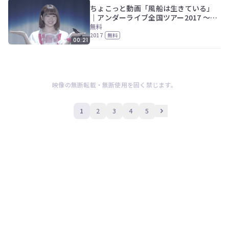
ちょこっと動画「風船は生きている」
｜アンダーライブ全国ツアー2017 ～関
東シリーズ 東京公演～(最終日夜公演)
無料
2017
無料
00:21
映像の無断転載・無断使用を固く禁じます。
1
2
3
4
5