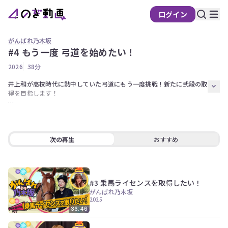
ログイン
がんばれ乃木坂
#4 もう一度 弓道を始めたい！
の
2026
38分
ぎ
動
井上和が高校時代に熱中していた弓道にもう一度挑戦！新たに弐段の取
得を目指します！

画
有
真夏の全国ツアー直後から始動したチャレンジは年明けまで続き...

料
無事に段位を取得出来るのでしょうか？

会
出演【井上和】

次の再生
おすすめ
員
ナレーション【長嶋凛桜】
限
定
#3 乗馬ライセンスを取得したい！
こ
がんばれ乃木坂
の
2025
コ
36:46
ン
テ