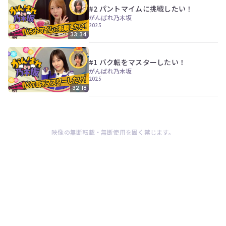
ン
#2 パントマイムに挑戦したい！
ツ
がんばれ乃木坂
は、
2025
の
33:34
ぎ
動
画
#1 バク転をマスターしたい！
有
がんばれ乃木坂
料
2025
会
32:18
員
の
み
が
閲
映像の無断転載・無断使用を固く禁じます。
覧
で
き
る
限
定
コ
ン
テ
ン