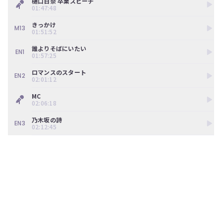
樋口日奈 卒業スピーチ
01:47:48
きっかけ
M13
01:51:52
誰よりそばにいたい
EN1
01:57:25
ロマンスのスタート
EN2
02:01:12
MC
02:06:18
乃木坂の詩
EN3
02:12:45