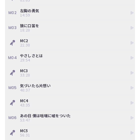
ン
ツ
そんな中、ひと足先に卒業セレモニーを行った同期の和田まあやがサプ
左胸の勇気
は、
ライズ出演して「孤独兄弟」をパフォーマンスする場面も。

M02
14:59
の
樋口から関わったすべての者への愛情が伝わっただけでなく、そんな彼
ぎ
女を愛したすべての者たちからの優しさも感じられ、樋口日奈らしさが
狼に口笛を
M03
動
凝縮された本公演は彼女のファンならずとも必見だ。

18:20
画
MC2
有
【出演】

21:30
料
樋口日奈

会
やさしさとは
員
秋元真夏、五百城茉央、池田瑛紗、一ノ瀬美空、伊藤理々杏、井上和、
M04
29:54
の
岩本蓮加、梅澤美波、遠藤さくら、岡本姫奈、小川彩、奥田いろは、賀
み
喜遥香、金川紗耶、川﨑桜、北川悠理、久保史緒里、黒見明香、齋藤飛
MC3
が
鳥、阪口珠美、佐藤楓、佐藤璃果、柴田柚菜、菅原咲月、鈴木絢音、清
33:20
閲
宮レイ、田村真佑、筒井あやめ、冨里奈央、中西アルノ、中村麗乃、林
気づいたら片想い
覧
瑠奈、松尾美佑、向井葉月、矢久保美緒、山下美月、弓木奈於、吉田綾
M05
40:37
で
乃クリスティー、与田祐希、和田まあや
き
MC4
る
43:35
限
定
あの日 僕は咄嗟に嘘をついた
M06
コ
53:47
ン
MC5
テ
56:31
ン