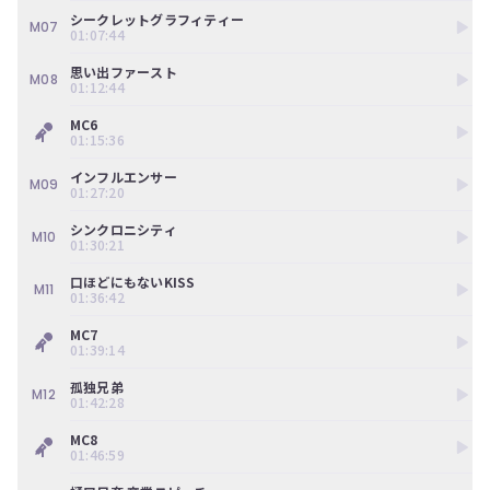
ツ
今
シークレットグラフィティー
で
M07
す
01:07:44
す。
ぐ
会
思い出ファースト
M08
01:12:44
員
登
MC6
録
01:15:36
す
る
インフルエンサー
M09
01:27:20
シンクロニシティ
M10
01:30:21
口ほどにもないKISS
M11
01:36:42
MC7
01:39:14
孤独兄弟
M12
01:42:28
MC8
01:46:59