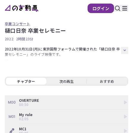
ログイン
卒業コンサート
樋口日奈 卒業セレモニー
の
2022
2時間23分
ぎ
動
2022年10月31日(月)に東京国際フォーラムで開催された「樋口日奈 卒
業セレモニー」のライブ映像です。

画
有
【概要】

料
2011年8月の乃木坂46加入以降、グループの精神的支柱として選抜／
アンダーメンバーとして活躍し続けた1期生・樋口日奈。

会
日産スタジアムでの記念碑的な「10th YEAR BIRTHDAY LIVE」を経
チャプター
次の再生
おすすめ
員
て、約11年間におよぶ活動の総決算として行われたのが2022年10月31
限
日に東京国際フォーラム ホールAで行われた卒業セレモニーだ。

定
OVERTURE
樋口がセンターを務めるアンダー楽曲「My rule」で幕を開けた本公演
M00
00:50
こ
は、自身が「今までの年表みたいなもの」と口にするように、彼女の乃
の
木坂人生を時系列に沿って振り返るような選曲で進行。

My rule
M01
コ
また、途中で当時を振り返るVTRとメンバーとのトークを交えながら進
02:05
ン
行する構成で、ファンとの絆を確認すると同時に後輩たちへバトンを託
MC1
テ
すような瞬間も多々あった。

05:05