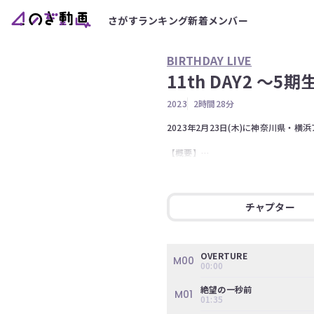
さがす
ランキング
新着
メンバー
BIRTHDAY LIVE
11th DAY2 ～5
2023
2時間28分
2023年2月23日(木)に神奈川県・横浜ア
【概要】

Day2公演は当時の若手メンバーであ
格的な期別ライブはこれが初めて。

翌日以降に続く4期生、3期生の各期
チャプター
11年におよぶ乃木坂46の歴史を楽
個々の持ち味を存分に活かしたセット
の未来が輝かしいものになるであろう
OVERTURE
M00
00:00
【出演メンバー】

五百城茉央、池田瑛紗、一ノ瀬美空、
絶望の一秒前
M01
01:35
※権利の都合上、一部演目をお見せす