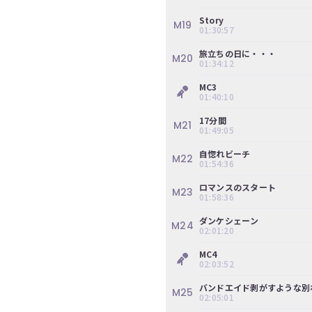
ぎ
Story
M19
動
01:30:57
画
旅⽴ちの⽇に・・・
有
M20
01:34:12
料
会
MC3
01:40:10
員
の
17分間
M21
01:49:05
み
が
自惚れビーチ
M22
閲
01:54:36
覧
ロマンスのスタート
で
M23
01:58:36
き
る
ダンケシェーン
M24
02:01:20
限
定
MC4
コ
02:03:52
ン
バンドエイド剥がすような別
テ
M25
02:05:01
ン