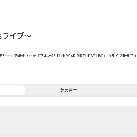
期生ライブ～
リーナで開催された『乃木坂46 11th YEAR BIRTHDAY LIVE』のライブ映像です
る5期生の単独ライブとして実施された。前年12月の「新・乃木坂スター誕生！LIV
別ライブへ最高の形でバトンを繋ぐため、気合いに満ち溢れた熱いステージが展開さ
次の再生
曲や演出面を含めて振り返るだけでなく、「新・乃木坂スター誕生！」とのコラボ企
リストからは、彼女たちが加入から1年を過ぎたばかりの新人とは思えないほどの
ことを予感させるステージとなった。

井上和、岡本姫奈、小川彩、奥田いろは、川﨑桜、菅原咲月、冨里奈央、中西アル
ることが出来ない場合がございます。ご了承ください。