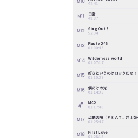
M10
の
42:41
ぎ
日常
M11
動
49:37
画
Sing Out！
M12
52:34
有
料
Route 246
M13
01:00:45
会
員
Wilderness world
M14
01:07:17
限
好きというのはロックだぜ！
定
M15
01:10:29
こ
僕だけの光
M16
01:14:35
の
コ
MC2
ン
01:17:40
テ
点描の唄（ＦＥＡＴ．井上苑
ン
M17
01:25:47
ツ
は、
First Love
M18
01:28:18
の