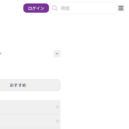
ログイン
。

E」を除けば、5期生11人で臨む本
れる。

おすすめ
画としてカバー曲のソロ歌唱や、
気迫とパワーが伝わり、グループ
ノ
