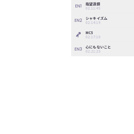
ツ
指望遠鏡
EN1
今
02:11:45
で
す
す。
シャキイズム
ぐ
EN2
02:14:19
会
員
MC5
登
02:17:10
録
す
心にもないこと
EN3
02:21:25
る