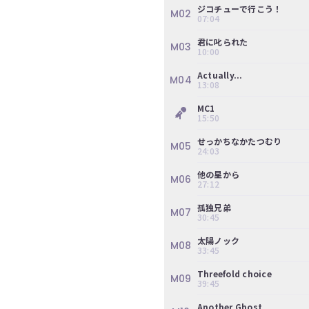
ジコチューで行こう！
M02
07:04
君に叱られた
M03
10:00
Actually...
M04
13:08
MC1
15:50
せっかちなかたつむり
M05
24:03
他の星から
M06
27:12
孤独兄弟
M07
30:45
太陽ノック
M08
33:45
Threefold choice
M09
39:45
Another Ghost