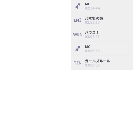
ツ
MC
今
02:34:44
で
す
す。
乃木坂の詩
ぐ
EN3
02:52:33
会
員
ハウス！
WEN
登
03:02:41
録
す
MC
03:06:43
る
ガールズルール
TEN
03:08:56