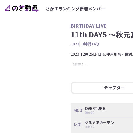
さがす
ランキング
新着
メンバー
BIRTHDAY LIVE
11th DAY5 ～
2023
3時間14分
2023年2月26日(日)に神奈川県・横浜
【概要】

5日間にわたり横浜アリーナで開催され
その締めくくりとして行われたのは、
ト。

チャプター
約11年にわたる彼女のアイドル人生
また、各期とのコラボ企画やシャッフ
さらに、クライマックスではファンや
手紙もあり、5日間におよぶ11thバ
OVERTURE
M00
00:00
▼出演メンバー

ぐるぐるカーテン
秋元真夏、五百城茉央、池田瑛紗、一
M01
04:32
金川紗耶、川﨑桜、北川悠理、久保史