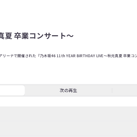
秋元真夏 卒業コンサート～
アリーナで開催された『乃木坂46 11th YEAR BIRTHDAY LIVE～秋元真夏 
た、乃木坂46 11回目のバースデーライブ。

2019年夏から4年近くにわたり2代目キャプテンとしてグループを引っ張ってきた
次の再生
の集大成となるこの日のステージでは、彼女が心から愛する楽曲がたっぷり披露され
ルユニット、バラエティタレントとしての才能を遺憾なく発揮した演出なども用意
後輩たちへ向けたスピーチ、先に卒業した同期メンバーからのメッセージ映像、
スラの締めくくりにふさわしい1日となった。

ノ瀬美空、伊藤理々杏、井上和、岩本蓮加、梅澤美波、遠藤さくら、岡本姫奈、
緒里、黒見明香、阪口珠美、佐藤楓、佐藤璃果、柴田柚菜、菅原咲月、鈴木絢音