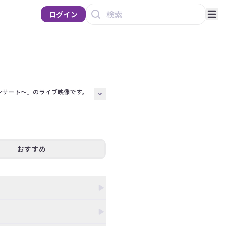
ログイン
卒業コンサート～』のライブ映像です。

1期生・秋元真夏の卒業コンサー
おすすめ
た。

。

次期キャプテン・梅澤美波へ向けた
小川彩、奥田いろは、賀喜遥香、
、清宮レイ、田村真佑、筒井あや