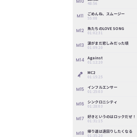
M10
の
48:56
ぎ
ごめんね、スムージー
M11
動
55:08
画
魚たちのLOVE SONG
M12
01:02:31
有
料
涙がまだ悲しみだった頃
M13
01:09:20
会
員
Against
M14
01:12:20
限
MC2
定
01:15:25
こ
インフルエンサー
M15
01:25:03
の
コ
シンクロニシティ
M16
ン
01:28:03
テ
好きというのはロックだぜ！
ン
M17
01:31:15
ツ
は、
帰り道は遠回りしたくなる
M18
01:35:20
の