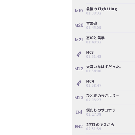
ぎ
最後のTight Hug
M19
動
01:38:32
画
言霊砲
有
M20
01:45:09
料
会
忘却と美学
M21
01:48:32
員
の
MC3
01:51:48
み
が
大嫌いなはずだった。
M22
閲
01:54:08
覧
MC4
で
01:58:47
き
る
ひと夏の長さより…
M23
02:03:27
限
定
僕たちのサヨナラ
EN1
コ
02:27:38
ン
2度目のキスから
テ
EN2
02:31:39
ン