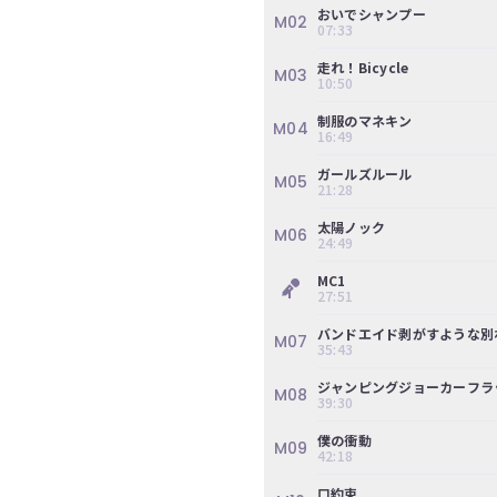
め、冨里奈央、中西アルノ、中村麗乃
おいでシャンプー
M02
07:33
※権利の都合上、一部演目をお見せす
走れ！Bicycle
M03
10:50
制服のマネキン
M04
16:49
ガールズルール
M05
21:28
太陽ノック
M06
24:49
MC1
27:51
バンドエイド剥がすような別
M07
35:43
ジャンピングジョーカーフラ
M08
39:30
僕の衝動
M09
42:18
口約束