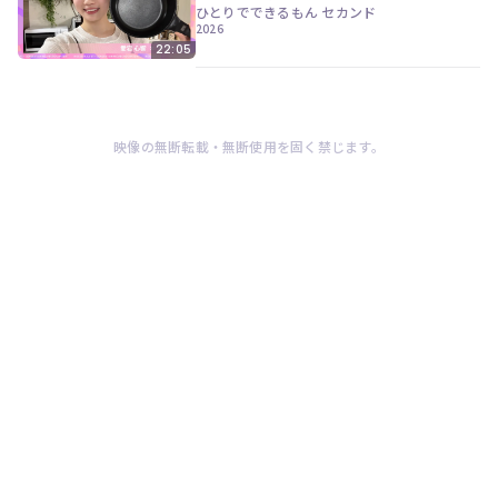
ツ
今
ひとりでできるもん セカンド
で
2026
す
す。
22:05
ぐ
会
員
登
録
映像の無断転載・無断使用を固く禁じます。
す
る