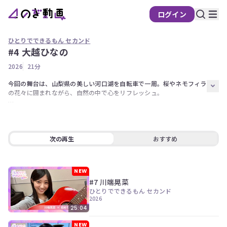
ログイン
ひとりでできるもん セカンド
#4 大越ひなの
の
2026
21分
ぎ
動
今回の舞台は、山梨県の美しい河口湖を自転車で一周。桜やネモフィラ
の花々に囲まれながら、自然の中で心をリフレッシュ。

画
有
6期生の仲間との思い出話や、富士山に向かっての願い事、カフェでの
料
食レポもお楽しみください！

会
出演者【大越ひなの】
次の再生
おすすめ
員
限
定
NEW
#7 川端晃菜
こ
ひとりでできるもん セカンド
の
2026
コ
25:04
ン
テ
NEW