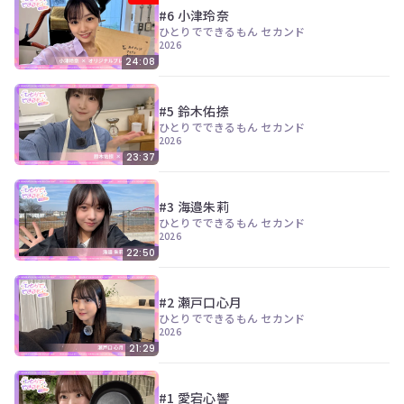
ン
#6 小津玲奈
ツ
ひとりでできるもん セカンド
は、
2026
の
24:08
ぎ
動
画
#5 鈴木佑捺
有
ひとりでできるもん セカンド
料
2026
会
23:37
員
の
み
#3 海邉朱莉
が
ひとりでできるもん セカンド
閲
2026
覧
22:50
で
き
る
#2 瀬戸口心月
限
ひとりでできるもん セカンド
定
2026
コ
21:29
ン
テ
ン
#1 愛宕心響