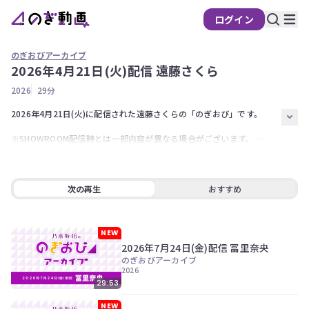
ログイン
のぎおびアーカイブ
2026年4月21日(火)配信 遠藤さくら
の
2026
29分
ぎ
動
2026年4月21日(火)に配信された遠藤さくらの「のぎおび」です。  

画
※SHOWROOM配信時とは一部内容が異なる場合がございます。 

有
※アーカイブ配信されない回がございます。  最新の「のぎおび」は
料
SHOWROOMで！
会
次の再生
おすすめ
員
限
定
NEW
2026年7月24日(金)配信 冨里奈央
こ
のぎおびアーカイブ
の
2026
コ
29:53
ン
テ
NEW