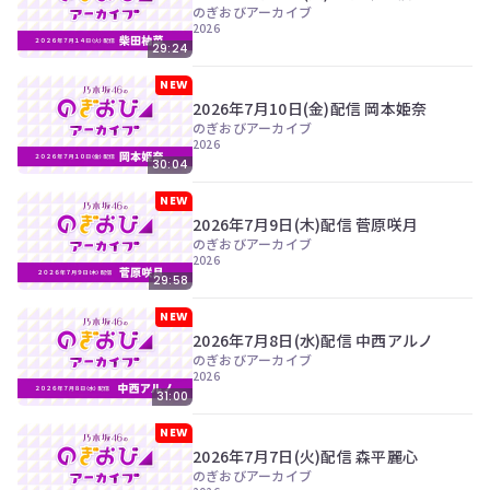
ツ
今
のぎおびアーカイブ
で
2026
す
す。
29:24
ぐ
会
NEW
員
2026年7月10日(金)配信 岡本姫奈
登
のぎおびアーカイブ
録
2026
す
30:04
る
NEW
2026年7月9日(木)配信 菅原咲月
のぎおびアーカイブ
2026
29:58
NEW
2026年7月8日(水)配信 中西アルノ
のぎおびアーカイブ
2026
31:00
NEW
2026年7月7日(火)配信 森平麗心
のぎおびアーカイブ