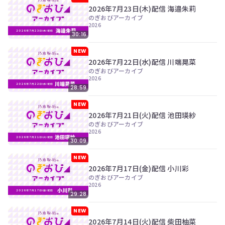
ン
2026年7月23日(木)配信 海邉朱莉
ツ
のぎおびアーカイブ
は、
2026
の
30:16
ぎ
動
NEW
画
2026年7月22日(水)配信 川端晃菜
有
のぎおびアーカイブ
料
2026
会
28:59
員
の
NEW
み
2026年7月21日(火)配信 池田瑛紗
が
のぎおびアーカイブ
閲
2026
覧
30:09
で
き
NEW
る
2026年7月17日(金)配信 小川彩
限
のぎおびアーカイブ
定
2026
コ
29:28
ン
テ
NEW
ン
2026年7月14日(火)配信 柴田柚菜