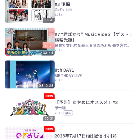
#3 後編
Girl's talk
2025
56:31
#7 “君ばかり” Music Video 【ゲスト：
横堀光範】
良質で文化的な最大限度の乃木坂46を営む。
2026
33:44
8th DAY1
BIRTHDAY LIVE
2020
03:10:28
NEW
【予告】あやめにオススメ！#8
予告編
2026
無料
00:31
NEW
2026年7月17日(金)配信 小川彩