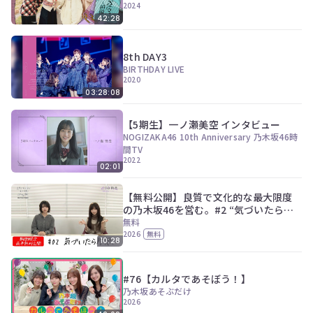
2024
42:28
8th DAY3
BIRTHDAY LIVE
2020
03:28:08
【5期生】一ノ瀬美空 インタビュー
NOGIZAKA46 10th Anniversary 乃木坂46時
間TV
2022
02:01
【無料公開】良質で文化的な最大限度
の乃木坂46を営む。#2 “気づいたら片
想い” Music Video
無料
2026
無料
10:28
#76【カルタであそぼう！】
乃木坂あそぶだけ
2026