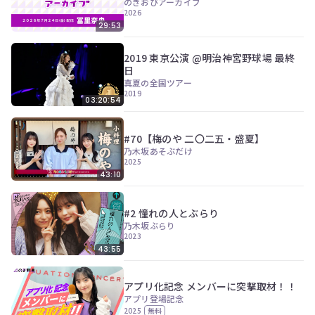
のぎおびアーカイブ
2026
29:53
2019 東京公演 @明治神宮野球場 最終
日
真夏の全国ツアー
2019
03:20:54
#70【梅のや 二〇二五・盛夏】
乃木坂あそぶだけ
2025
43:10
#2 憧れの人とぶらり
乃木坂ぶらり
2023
43:55
アプリ化記念 メンバーに突撃取材！！
アプリ登場記念
2025
無料