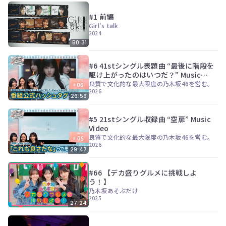
#1 前編
Girl's talk
2024
50:31
#6 41stシングル表題曲 “最後に階段を
駆け上がったのはいつだ？” Music
Video
良質で文化的な最大限度の乃木坂46を営む。
2026
26:56
#5 21stシングル収録曲 “空扉” Music
Video
良質で文化的な最大限度の乃木坂46を営む。
2026
29:47
#66 【デカ盛りグルメに挑戦しよ
う！】
乃木坂あそぶだけ
2025
27:24