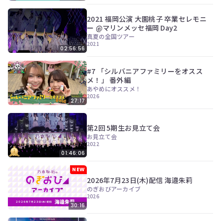
2021 福岡公演 大園桃子 卒業セレモニ
ー @マリンメッセ福岡 Day2
真夏の全国ツアー
2021
02:56:56
#7 「シルバニアファミリーをオスス
メ！」 番外編
あやめにオススメ！
2026
27:17
第2回 5期生お見立て会
お見立て会
2022
01:46:06
NEW
2026年7月23日(木)配信 海邉朱莉
のぎおびアーカイブ
2026
30:16