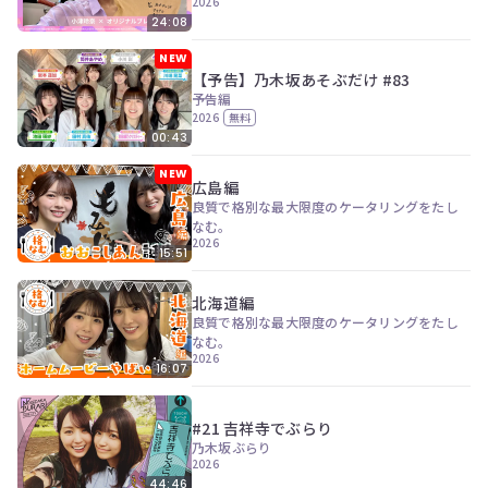
2026
24:08
NEW
【予告】乃木坂あそぶだけ #83
予告編
2026
無料
00:43
NEW
広島編
良質で格別な最大限度のケータリングをたし
なむ。
2026
15:51
北海道編
良質で格別な最大限度のケータリングをたし
なむ。
2026
16:07
#21 吉祥寺でぶらり
乃木坂ぶらり
2026
44:46