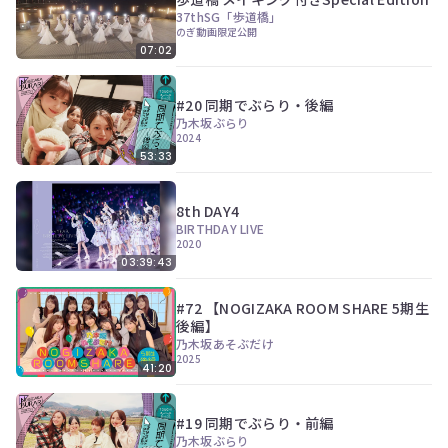
37thSG「歩道橋」
のぎ動画限定公開
07:02
#20 同期でぶらり・後編
乃木坂ぶらり
2024
53:33
8th DAY4
BIRTHDAY LIVE
2020
03:39:43
#72 【NOGIZAKA ROOM SHARE 5期生
後編】
乃木坂あそぶだけ
2025
41:20
#19 同期でぶらり・前編
乃木坂ぶらり