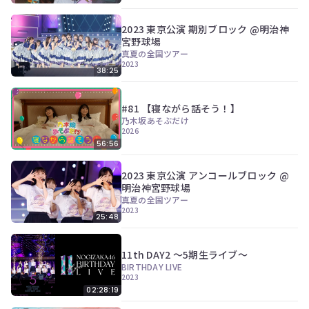
2023 東京公演 期別ブロック @明治神
宮野球場
真夏の全国ツアー
2023
38:25
#81 【寝ながら話そう！】
乃木坂あそぶだけ
2026
56:56
2023 東京公演 アンコールブロック @
明治神宮野球場
真夏の全国ツアー
2023
25:48
11th DAY2 ～5期生ライブ～
BIRTHDAY LIVE
2023
02:28:19