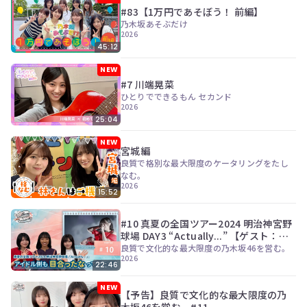
ン
#83【1万円であそぼう！ 前編】
ツ
乃木坂あそぶだけ
は、
2026
の
45:12
ぎ
動
NEW
画
#7 川端晃菜
有
ひとりでできるもん セカンド
料
2026
会
25:04
員
の
NEW
宮城編
み
良質で格別な最大限度のケータリングをたし
が
なむ。
閲
2026
覧
15:52
で
き
#10 真夏の全国ツアー2024 明治神宮野
る
球場 DAY3 “Actually...” 【ゲスト：伊
限
藤亜和】
良質で文化的な最大限度の乃木坂46を営む。
定
2026
コ
22:46
ン
テ
NEW
【予告】良質で文化的な最大限度の乃
ン
木坂46を営む。#11