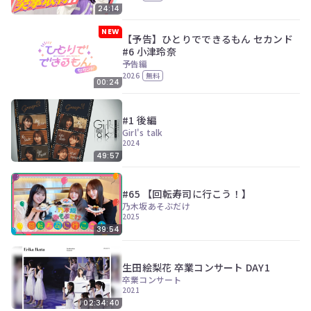
24:14
NEW
【予告】ひとりでできるもん セカンド
#6 小津玲奈
予告編
2026
無料
00:24
#1 後編
Girl's talk
2024
49:57
#65 【回転寿司に行こう！】
乃木坂あそぶだけ
2025
39:54
生田絵梨花 卒業コンサート DAY1
卒業コンサート
2021
02:34:40