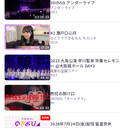
30thSG アンダーライブ
アンダーライブ
2022
02:25:23
#2 瀬戸口心月
ひとりでできるもん セカンド
2026
21:29
2023 大阪公演 早川聖来 卒業セレモニ
ー @大阪城ホール DAY2
真夏の全国ツアー
2023
46:41
熱狂の捌け口
36thSG「チートデイ」
MV
04:32
NEW
2026年7月24日(金)配信 冨里奈央