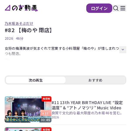
ログイン
乃木坂あそぶだけ
#82 【梅のや 閉店】
の
2026
46分
ぎ
動
女将の梅澤美波が気まぐれで営業する小料理屋「梅のや」が惜しまれつ
つも閉店。

画
有
最後のお客様は女将が招待した賀喜と筒井の2人。

料
ラストを飾るにふさわしい絶品料理でもてなします！

会
そしてカウンターを挟んでのトークは直前に控える卒業コンサートの話
次の再生
おすすめ
員
題に。

限
巣立つ先輩、見送る後輩の素直な想いを語ります。

定
NEW
出演者【梅澤美波、賀喜遥香、筒井あやめ】

#11 13th YEAR BIRTHDAY LIVE “設定
こ
温度” & “アトノマツリ” Music Video
の
撮影協力：旬 膳 燗 はせ川
良質で文化的な最大限度の乃木坂46を営む。
コ
2026
30:45
ン
テ
NEW