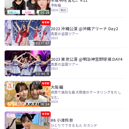
ツ
今
予告編
で
す
2026
無料
す。
00:29
ぐ
会
NEW
員
2023 沖縄公演 @沖縄アリーナ Day2
登
真夏の全国ツアー
録
2023
す
02:17:47
る
2023 東京公演 @明治神宮野球場 DAY4
真夏の全国ツアー
2023
02:46:15
NEW
大阪編
良質で格別な最大限度のケータリングをたし
なむ。
2026
16:24
NEW
#6 小津玲奈
ひとりでできるもん セカンド