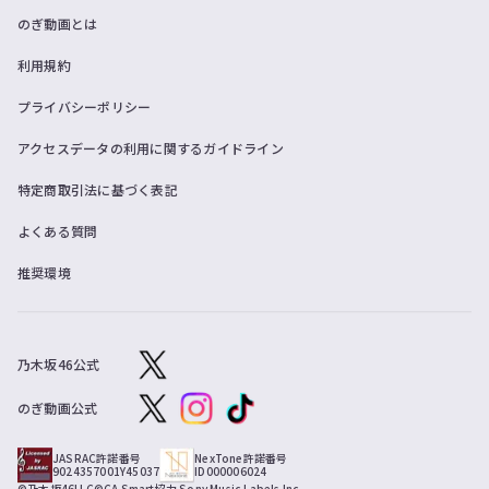
のぎ動画とは
利用規約
プライバシーポリシー
アクセスデータの利用に関するガイドライン
特定商取引法に基づく表記
よくある質問
推奨環境
乃木坂46公式
のぎ動画公式
JASRAC許諾番号
NexTone許諾番号
9024357001Y45037
ID000006024
©乃木坂46LLC
©CA Smart
協力 Sony Music Labels Inc.