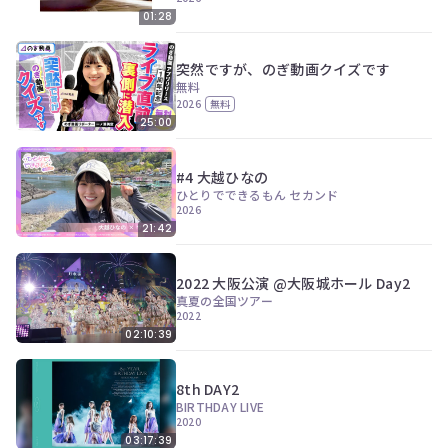
01:28
突然ですが、のぎ動画クイズです
無料
2026
無料
25:00
#4 大越ひなの
ひとりでできるもん セカンド
2026
21:42
2022 大阪公演 @大阪城ホール Day2
真夏の全国ツアー
2022
02:10:39
8th DAY2
BIRTHDAY LIVE
2020
03:17:39