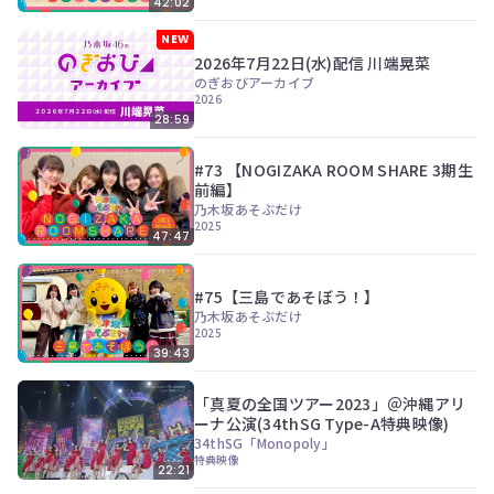
42:02
NEW
2026年7月22日(水)配信 川端晃菜
のぎおびアーカイブ
2026
28:59
#73 【NOGIZAKA ROOM SHARE 3期生
前編】
乃木坂あそぶだけ
2025
47:47
#75【三島であそぼう！】
乃木坂あそぶだけ
2025
39:43
「真夏の全国ツアー2023」＠沖縄アリ
ーナ公演(34thSG Type-A特典映像)
34thSG「Monopoly」
特典映像
22:21