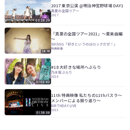
2017 東京公演 @明治神宮野球場 DAY1
真夏の全国ツアー
2017
03:28:29
「真夏の全国ツアー2021」～夏楽曲編
～
30thSG「好きというのはロックだぜ！」
特典映像
14:18
#18 大好きな場所へぶらり
乃木坂ぶらり
2024
01:02:42
11th 特典映像 私たちの11thバスラ～
メンバーによる振り返り～
BIRTHDAY LIVE
2023
01:38:06