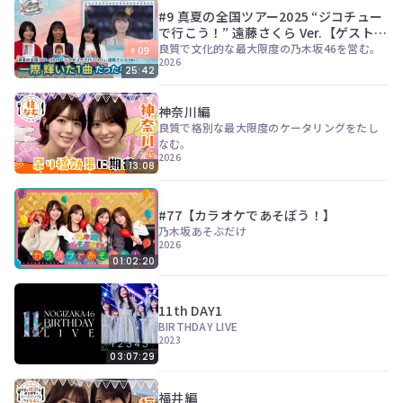
#9 真夏の全国ツアー2025 “ジコチュー
で行こう！” 遠藤さくら Ver.【ゲスト：
伊藤亜和】
良質で文化的な最大限度の乃木坂46を営む。
2026
25:42
神奈川編
良質で格別な最大限度のケータリングをたし
なむ。
2026
13:08
#77【カラオケであそぼう！】
乃木坂あそぶだけ
2026
01:02:20
11th DAY1
BIRTHDAY LIVE
2023
03:07:29
福井編