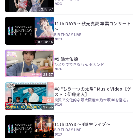
2023
02:15:57
11th DAY5 ～秋元真夏 卒業コンサート
～
BIRTHDAY LIVE
2023
03:14:34
#5 鈴木佑捺
ひとりでできるもん セカンド
2026
23:37
#8 “もう一つの太陽” Music Video【ゲ
スト：伊藤衆人】
良質で文化的な最大限度の乃木坂46を営む。
2026
37:55
11th DAY3 ～4期生ライブ～
BIRTHDAY LIVE
2023