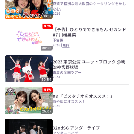
良質で格別な最大限度のケータリングをたし
なむ。
2026
10:19
NEW
【予告】ひとりでできるもん セカンド
#7 川端晃菜
予告編
2026
無料
00:25
2023 東京公演 ユニットブロック @明
治神宮野球場
真夏の全国ツアー
2023
50:54
NEW
#8 「ピスタチオをオススメ！」
あやめにオススメ！
2026
25:07
32ndSG アンダーライブ
アンダーライブ