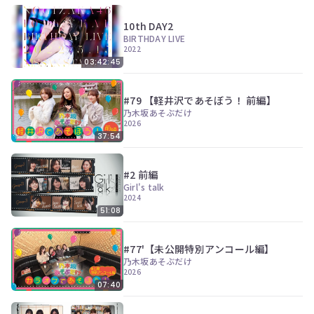
10th DAY2
BIRTHDAY LIVE
2022
03:42:45
#79 【軽井沢であそぼう！ 前編】
乃木坂あそぶだけ
2026
37:54
#2 前編
Girl's talk
2024
51:08
#77'【未公開特別アンコール編】
乃木坂あそぶだけ
2026
07:40