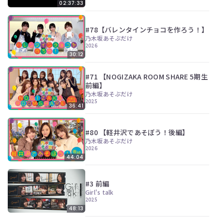
02:37:33
#78【バレンタインチョコを作ろう！】
乃木坂あそぶだけ
2026
30:12
#71 【NOGIZAKA ROOM SHARE 5期生
前編】
乃木坂あそぶだけ
2025
36:41
#80 【軽井沢であそぼう！後編】
乃木坂あそぶだけ
2026
44:04
#3 前編
Girl's talk
2025
48:13