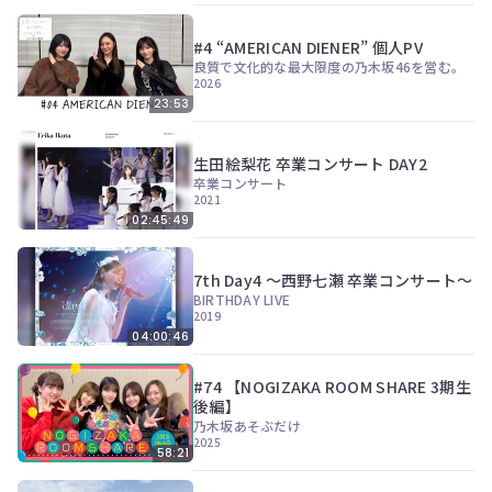
#4 “AMERICAN DIENER” 個人PV
良質で文化的な最大限度の乃木坂46を営む。
2026
23:53
生田絵梨花 卒業コンサート DAY2
卒業コンサート
2021
02:45:49
7th Day4 〜西野七瀬 卒業コンサート〜
BIRTHDAY LIVE
2019
04:00:46
#74 【NOGIZAKA ROOM SHARE 3期生
後編】
乃木坂あそぶだけ
2025
58:21