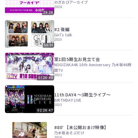
のぎおびアーカイブ
2026
29:28
#2 後編
Girl's talk
2025
55:01
第1回 5期生お見立て会
NOGIZAKA46 10th Anniversary 乃木坂46時
間TV
2022
01:26:40
11th DAY4 ～3期生ライブ～
BIRTHDAY LIVE
2023
02:26:47
#80’ 【未公開おまけ映像】
乃木坂あそぶだけ
2026