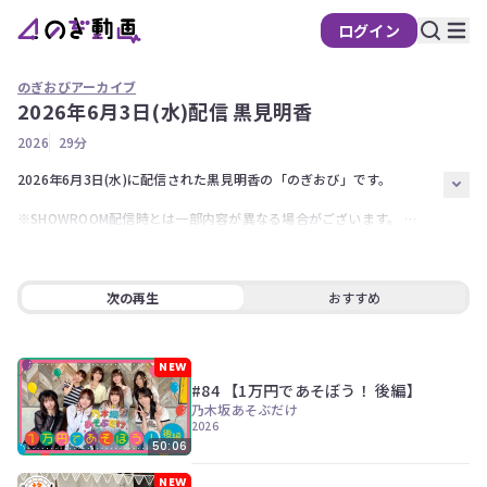
ログイン
のぎおびアーカイブ
2026年6月3日(水)配信 黒見明香
の
2026
29分
ぎ
動
2026年6月3日(水)に配信された黒見明香の「のぎおび」です。  

画
※SHOWROOM配信時とは一部内容が異なる場合がございます。 

有
※アーカイブ配信されない回がございます。  最新の「のぎおび」は
料
SHOWROOMで！
会
次の再生
おすすめ
員
限
定
NEW
#84 【1万円であそぼう！ 後編】
こ
乃木坂あそぶだけ
の
2026
コ
50:06
ン
テ
NEW