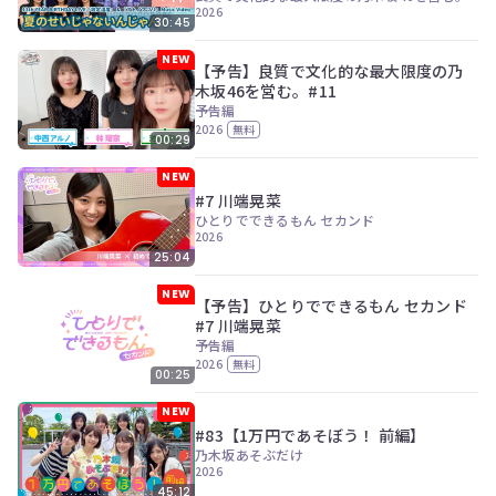
2026
30:45
NEW
【予告】良質で文化的な最大限度の乃
木坂46を営む。#11
予告編
2026
無料
00:29
NEW
#7 川端晃菜
ひとりでできるもん セカンド
2026
25:04
NEW
【予告】ひとりでできるもん セカンド
#7 川端晃菜
予告編
2026
無料
00:25
NEW
#83【1万円であそぼう！ 前編】
乃木坂あそぶだけ
2026
45:12