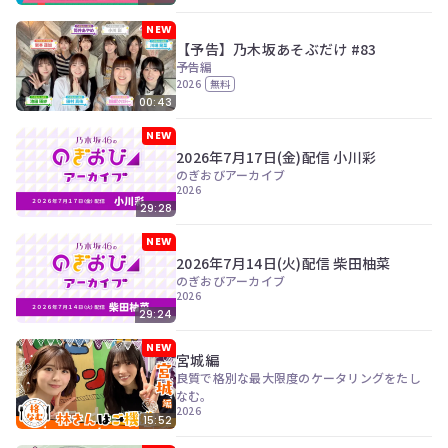
NEW
【予告】乃木坂あそぶだけ #83
予告編
2026
無料
00:43
NEW
2026年7月17日(金)配信 小川彩
のぎおびアーカイブ
2026
29:28
NEW
2026年7月14日(火)配信 柴田柚菜
のぎおびアーカイブ
2026
29:24
NEW
宮城編
良質で格別な最大限度のケータリングをたし
なむ。
2026
15:52