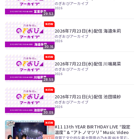
ツ
今
のぎおびアーカイブ
で
2026
す
す。
29:53
ぐ
会
NEW
員
2026年7月23日(木)配信 海邉朱莉
登
のぎおびアーカイブ
録
2026
す
30:16
る
NEW
2026年7月22日(水)配信 川端晃菜
のぎおびアーカイブ
2026
28:59
NEW
2026年7月21日(火)配信 池田瑛紗
のぎおびアーカイブ
2026
30:09
NEW
#11 13th YEAR BIRTHDAY LIVE “設定
温度” & “アトノマツリ” Music Video
良質で文化的な最大限度の乃木坂46を営む。