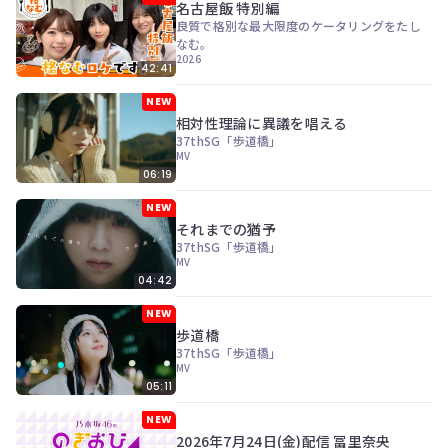
ン
名古屋飯 特別編
ツ
良質で格別な最大限度のケータリングをたし
は、
なむ。
の
2026
42:41
ぎ
動
NEW
画
相対性理論に異議を唱える
有
37thSG「歩道橋」
料
MV
会
06:19
員
の
NEW
み
それまでの猶予
が
37thSG「歩道橋」
閲
MV
覧
04:42
で
き
NEW
る
歩道橋
限
37thSG「歩道橋」
定
MV
コ
05:11
ン
テ
NEW
ン
2026年7月24日(金)配信 冨里奈央