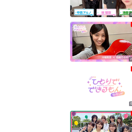
ツ
今
で
す
す。
ぐ
会
員
登
録
す
る
2