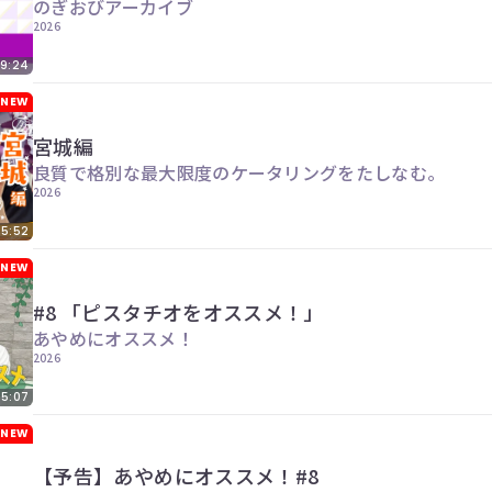
のぎおびアーカイブ
2026
9:24
NEW
宮城編
良質で格別な最大限度のケータリングをたしなむ。
2026
15:52
NEW
#8 「ピスタチオをオススメ！」
あやめにオススメ！
2026
25:07
NEW
【予告】あやめにオススメ！#8