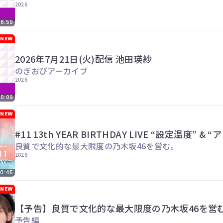
2026
28:59
NEW
2026年7月21日(火)配信 池田瑛紗
のぎおびアーカイブ
2026
30:09
NEW
#11 13t
良質で文化的な最大限度の乃木坂46を営む。
2026
0:45
NEW
【予告】良質で文化的な最大限度の乃木坂46を営む
予告編