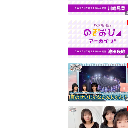
ぎ
動
画
有
料
会
員
の
み
が
閲
覧
で
き
る
限
3
定
コ
ン
テ
ン