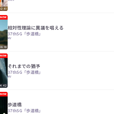
42:41
NEW
相対性理論に異議を唱える
37thSG「歩道橋」
MV
06:19
NEW
それまでの猶予
37thSG「歩道橋」
MV
4:42
NEW
歩道橋
37thSG「歩道橋」