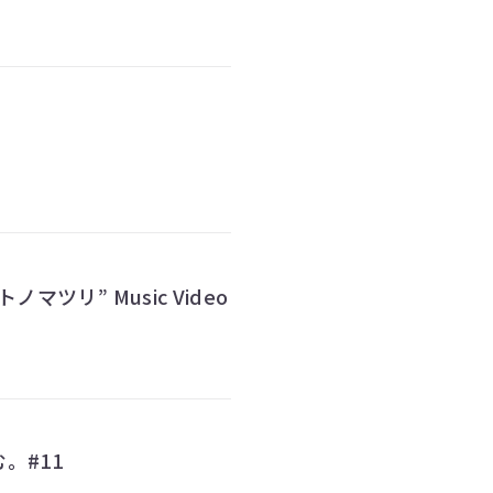
h YEAR BIRTHDAY LIVE “設定温度” & “アトノマツリ” Music Video
。#11