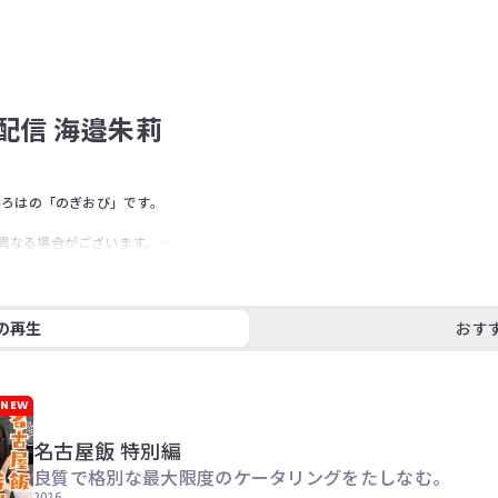
)配信 海邉朱莉
いろはの「のぎおび」です。  

異なる場合がございます。 

す。  最新の「のぎおび」はSHOWROOMで！
の再生
おす
NEW
名古屋飯 特別編
良質で格別な最大限度のケータリングをたしなむ。
2026