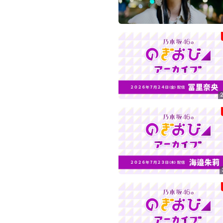
の
ぎ
動
画
有
料
会
員
限
定
こ
の
コ
ン
テ
ン
ツ
は、
の