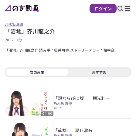
ログイン
乃木坂浪漫
「沼地」芥川龍之介
の
2012
4分
ぎ
動
「沼地」芥川龍之介 読み手：桜井玲香 ストーリーテラー：柏幸奈
画
有
料
次の再生
おすすめ
会
員
限
「頭ならびに腹」 横光利一
定
乃木坂浪漫
2012
こ
04:00
の
コ
ン
「草枕」 夏目漱石
テ
乃木坂浪漫