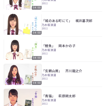
ン
2012
ツ
04:00
は、
の
ぎ
「城のある町にて」 梶井基次郎
動
乃木坂浪漫
画
2012
有
04:00
料
会
員
「鯉魚」 岡本かの子
の
乃木坂浪漫
み
2012
が
04:00
閲
覧
で
「玄鶴山房」 芥川龍之介
き
乃木坂浪漫
る
2012
限
04:00
定
コ
ン
「青猫」 萩原朔太郎
テ
乃木坂浪漫
ン
2012