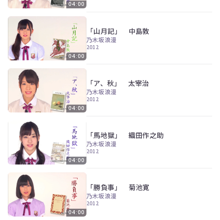
ツ
今
04:00
で
す
す。
ぐ
「山月記」 中島敦
会
乃木坂浪漫
員
2012
登
04:00
録
す
る
「ア、秋」 太宰治
乃木坂浪漫
2012
04:00
「馬地獄」 織田作之助
乃木坂浪漫
2012
04:00
「勝負事」 菊池寛
乃木坂浪漫
2012
04:00