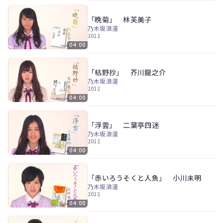
「晩菊」 林芙美子
乃木坂浪漫
2012
04:00
「枯野抄」 芥川龍之介
乃木坂浪漫
2012
04:00
「浮雲」 二葉亭四迷
乃木坂浪漫
2012
04:00
「赤いろうそくと人魚」 小川未明
乃木坂浪漫
2012
04:00