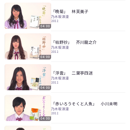
「晩菊」 林芙美子
乃木坂浪漫
2012
04:00
「枯野抄」 芥川龍之介
乃木坂浪漫
2012
04:00
「浮雲」 二葉亭四迷
乃木坂浪漫
2012
04:00
「赤いろうそくと人魚」 小川未明
乃木坂浪漫
2012
04:00