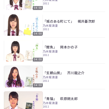
ン
2012
ツ
04:00
は、
の
ぎ
「城のある町にて」 梶井基次郎
動
乃木坂浪漫
画
2012
有
04:00
料
会
員
「鯉魚」 岡本かの子
の
乃木坂浪漫
み
2012
が
04:00
閲
覧
で
「玄鶴山房」 芥川龍之介
き
乃木坂浪漫
る
2012
限
04:00
定
コ
ン
「青猫」 萩原朔太郎
テ
乃木坂浪漫
ン
2012