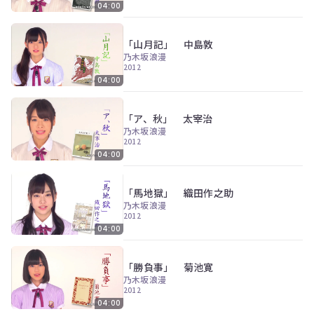
ツ
今
04:00
で
す
す。
ぐ
「山月記」 中島敦
会
乃木坂浪漫
員
2012
登
04:00
録
す
る
「ア、秋」 太宰治
乃木坂浪漫
2012
04:00
「馬地獄」 織田作之助
乃木坂浪漫
2012
04:00
「勝負事」 菊池寛
乃木坂浪漫
2012
04:00