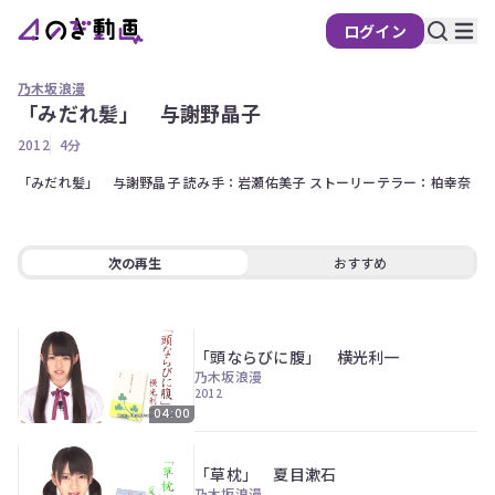
ログイン
乃木坂浪漫
「みだれ髪」 与謝野晶子
の
2012
4分
ぎ
動
「みだれ髪」　与謝野晶子 読み手：岩瀬佑美子 ストーリーテラー：柏幸奈
画
有
料
次の再生
おすすめ
会
員
限
「頭ならびに腹」 横光利一
定
乃木坂浪漫
2012
こ
04:00
の
コ
ン
「草枕」 夏目漱石
テ
乃木坂浪漫