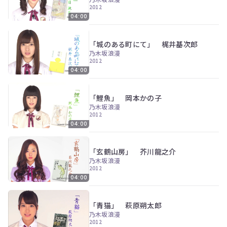
ン
2012
ツ
04:00
は、
の
ぎ
「城のある町にて」 梶井基次郎
動
乃木坂浪漫
画
2012
有
04:00
料
会
員
「鯉魚」 岡本かの子
の
乃木坂浪漫
み
2012
が
04:00
閲
覧
で
「玄鶴山房」 芥川龍之介
き
乃木坂浪漫
る
2012
限
04:00
定
コ
ン
「青猫」 萩原朔太郎
テ
乃木坂浪漫
ン
2012