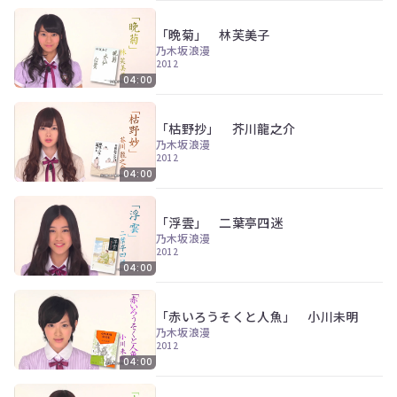
「晩菊」 林芙美子
乃木坂浪漫
2012
04:00
「枯野抄」 芥川龍之介
乃木坂浪漫
2012
04:00
「浮雲」 二葉亭四迷
乃木坂浪漫
2012
04:00
「赤いろうそくと人魚」 小川未明
乃木坂浪漫
2012
04:00