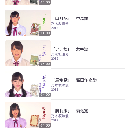
ツ
今
04:00
で
す
す。
ぐ
「山月記」 中島敦
会
乃木坂浪漫
員
2012
登
04:00
録
す
る
「ア、秋」 太宰治
乃木坂浪漫
2012
04:00
「馬地獄」 織田作之助
乃木坂浪漫
2012
04:00
「勝負事」 菊池寛
乃木坂浪漫
2012
04:00