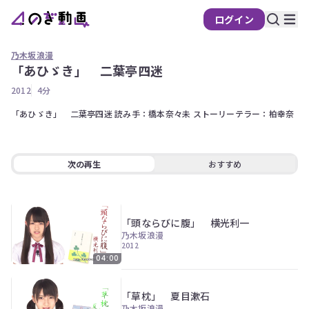
ログイン
乃木坂浪漫
「あひゞき」 二葉亭四迷
の
2012
4分
ぎ
動
「あひゞき」　二葉亭四迷 読み手：橋本奈々未 ストーリーテラー：柏幸奈
画
有
料
次の再生
おすすめ
会
員
限
「頭ならびに腹」 横光利一
定
乃木坂浪漫
2012
こ
04:00
の
コ
ン
「草枕」 夏目漱石
テ
乃木坂浪漫