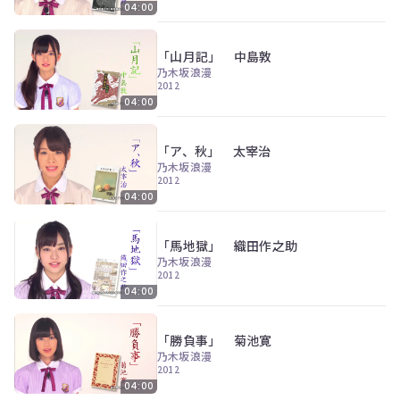
ツ
今
04:00
で
す
す。
ぐ
「山月記」 中島敦
会
乃木坂浪漫
員
2012
登
04:00
録
す
る
「ア、秋」 太宰治
乃木坂浪漫
2012
04:00
「馬地獄」 織田作之助
乃木坂浪漫
2012
04:00
「勝負事」 菊池寛
乃木坂浪漫
2012
04:00