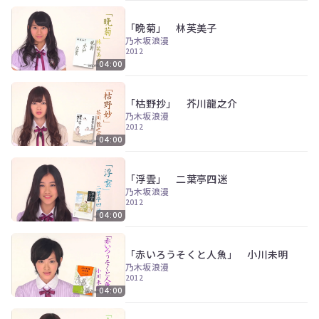
「晩菊」 林芙美子
乃木坂浪漫
2012
04:00
「枯野抄」 芥川龍之介
乃木坂浪漫
2012
04:00
「浮雲」 二葉亭四迷
乃木坂浪漫
2012
04:00
「赤いろうそくと人魚」 小川未明
乃木坂浪漫
2012
04:00