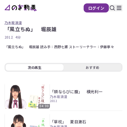
ログイン
乃木坂浪漫
「風立ちぬ」 堀辰雄
の
2012
4分
ぎ
動
「風立ちぬ」　堀辰雄 読み手：西野七瀬 ストーリーテラー：伊藤寧々
画
有
料
次の再生
おすすめ
会
員
限
「頭ならびに腹」 横光利一
定
乃木坂浪漫
2012
こ
04:00
の
コ
ン
「草枕」 夏目漱石
テ
乃木坂浪漫