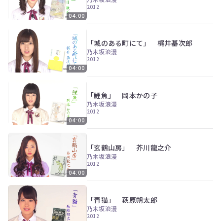
ン
2012
ツ
04:00
は、
の
ぎ
「城のある町にて」 梶井基次郎
動
乃木坂浪漫
画
2012
有
04:00
料
会
員
「鯉魚」 岡本かの子
の
乃木坂浪漫
み
2012
が
04:00
閲
覧
で
「玄鶴山房」 芥川龍之介
き
乃木坂浪漫
る
2012
限
04:00
定
コ
ン
「青猫」 萩原朔太郎
テ
乃木坂浪漫
ン
2012