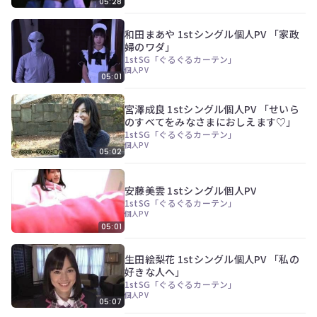
05:28
和田まあや 1stシングル個人PV 「家政
婦のワダ」
1stSG「ぐるぐるカーテン」
個人PV
05:01
宮澤成良 1stシングル個人PV 「せいら
のすべてをみなさまにおしえます♡」
1stSG「ぐるぐるカーテン」
個人PV
05:02
安藤美雲 1stシングル個人PV
1stSG「ぐるぐるカーテン」
個人PV
05:01
生田絵梨花 1stシングル個人PV 「私の
好きな人へ」
1stSG「ぐるぐるカーテン」
個人PV
05:07