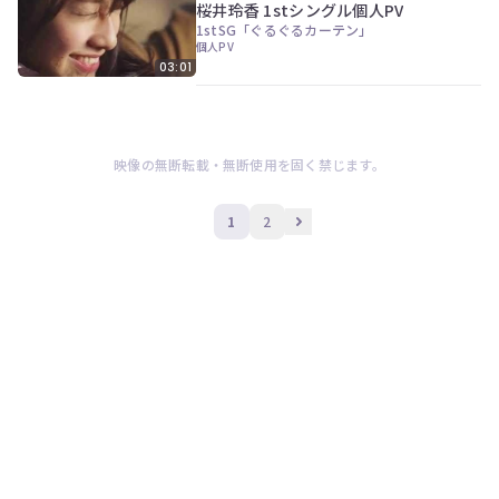
桜井玲香 1stシングル個人PV
1stSG「ぐるぐるカーテン」
個人PV
03:01
映像の無断転載・無断使用を固く禁じます。
1
2