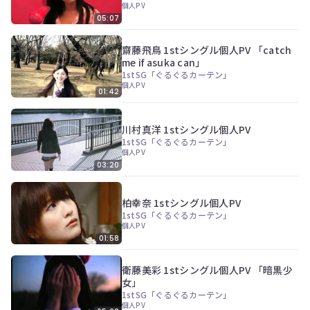
個人PV
員
05:07
登
録
す
齋藤飛鳥 1stシングル個人PV 「catch
る
me if asuka can」
1stSG「ぐるぐるカーテン」
個人PV
01:42
川村真洋 1stシングル個人PV
1stSG「ぐるぐるカーテン」
個人PV
03:20
柏幸奈 1stシングル個人PV
1stSG「ぐるぐるカーテン」
個人PV
01:58
衛藤美彩 1stシングル個人PV 「暗黒少
女」
1stSG「ぐるぐるカーテン」
個人PV