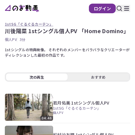
ログイン
の
ぎ
1stSG「ぐるぐるカーテン」
動
川後陽菜 1stシングル個人PV 「Home Domino」
画
個人PV
3分
有
料
1stシングルの特典映像。 それぞれのメンバーをバラバラなクリエーターが
ディレクションした最初の作品です。
会
員
限
定
次の再生
おすすめ
こ
の
コ
若月佑美 1stシングル個人PV
ン
1stSG「ぐるぐるカーテン」
テ
個人PV
ン
04:46
ツ
は、
の
松村沙友理 1stシングル個人PV