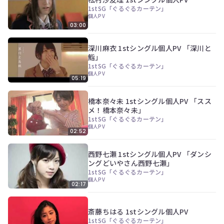
ぎ
1stSG「ぐるぐるカーテン」
動
個人PV
画
03:00
有
料
深川麻衣 1stシングル個人PV 「深川と
会
鮨」
員
の
1stSG「ぐるぐるカーテン」
個人PV
み
05:19
が
閲
橋本奈々未 1stシングル個人PV 「スス
覧
メ！橋本奈々未」
で
1stSG「ぐるぐるカーテン」
き
個人PV
る
02:52
限
定
西野七瀬 1stシングル個人PV 「ダンシ
コ
ングどいやさん西野七瀬」
ン
1stSG「ぐるぐるカーテン」
テ
個人PV
ン
02:17
ツ
今
で
す
す。
斎藤ちはる 1stシングル個人PV
ぐ
1stSG「ぐるぐるカーテン」
会