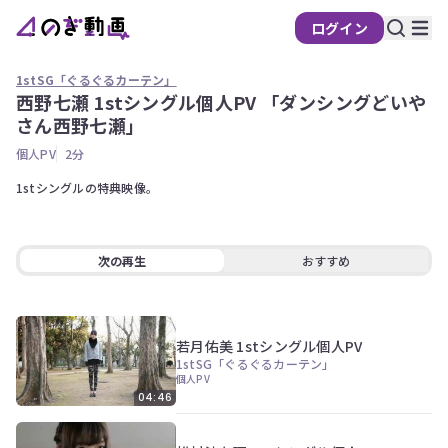
ログイン
の
ぎ
1stSG「ぐるぐるカーテン」
動
西野七瀬 1stシングル個人PV 「ダンシングどいや
画
さん西野七瀬」
有
個人PV
2分
料
会
1stシングルの特典映像。 
員
限
定
次の再生
おすすめ
こ
の
コ
若月佑美 1stシングル個人PV
ン
テ
1stSG「ぐるぐるカーテン」
個人PV
ン
ツ
04:46
は、
の