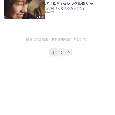
桜井玲香 1stシングル個人PV
1stSG「ぐるぐるカーテン」
個人PV
03:01
映像の無断転載・無断使用を固く禁じます。
1
2