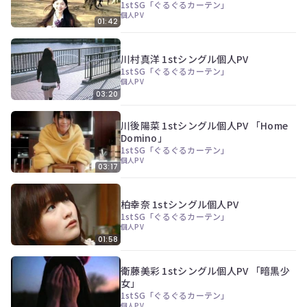
1stSG「ぐるぐるカーテン」
員
個人PV
登
01:42
録
す
川村真洋 1stシングル個人PV
る
1stSG「ぐるぐるカーテン」
個人PV
03:20
川後陽菜 1stシングル個人PV 「Home
Domino」
1stSG「ぐるぐるカーテン」
個人PV
03:17
柏幸奈 1stシングル個人PV
1stSG「ぐるぐるカーテン」
個人PV
01:58
衛藤美彩 1stシングル個人PV 「暗黒少
女」
1stSG「ぐるぐるカーテン」
個人PV