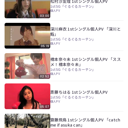
松村沙友理 1stシングル個人PV
ぎ
1stSG「ぐるぐるカーテン」
動
個人PV
画
03:00
有
料
会
深川麻衣 1stシングル個人PV 「深川と
員
鮨」
の
1stSG「ぐるぐるカーテン」
み
個人PV
05:19
が
閲
覧
橋本奈々未 1stシングル個人PV 「スス
で
メ！橋本奈々未」
き
1stSG「ぐるぐるカーテン」
る
個人PV
02:52
限
定
コ
斎藤ちはる 1stシングル個人PV
ン
1stSG「ぐるぐるカーテン」
テ
個人PV
ン
05:07
ツ
今
で
す
齋藤飛鳥 1stシングル個人PV 「catch
す。
ぐ
me if asuka can」
会