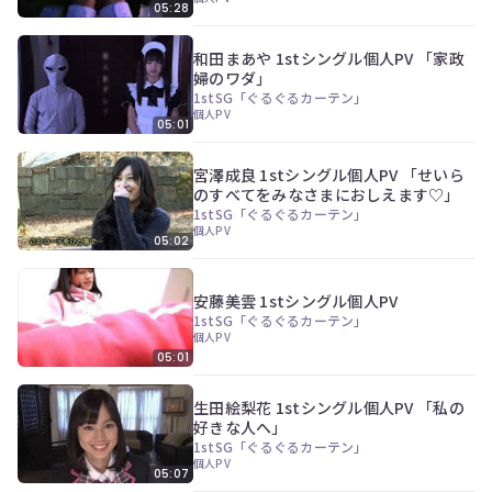
05:28
和田まあや 1stシングル個人PV 「家政
婦のワダ」
1stSG「ぐるぐるカーテン」
個人PV
05:01
宮澤成良 1stシングル個人PV 「せいら
のすべてをみなさまにおしえます♡」
1stSG「ぐるぐるカーテン」
個人PV
05:02
安藤美雲 1stシングル個人PV
1stSG「ぐるぐるカーテン」
個人PV
05:01
生田絵梨花 1stシングル個人PV 「私の
好きな人へ」
1stSG「ぐるぐるカーテン」
個人PV
05:07