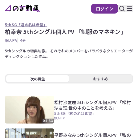
ログイン
の
ぎ
5thSG「君の名は希望」
動
柏幸奈 5thシングル個人PV 「制服のマネキン」
画
個人PV
4分
有
料
5thシングルの特典映像。 それぞれのメンバーをバラバラなクリエーターが
ディレクションした作品。
会
員
限
定
次の再生
おすすめ
こ
の
コ
松村沙友理 5thシングル個人PV 「松村
ン
沙友理 世の中のことを考える」
テ
5thSG「君の名は希望」
ン
個人PV
04:53
ツ
は、
の
星野みなみ 5thシングル個人PV 「私の