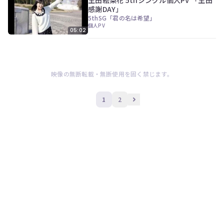
感謝DAY」
5thSG「君の名は希望」
個人PV
05:02
映像の無断転載・無断使用を固く禁じます。
1
2