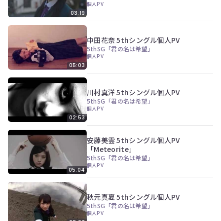
個人PV
員
03:19
登
録
す
中田花奈 5thシングル個人PV
る
5thSG「君の名は希望」
個人PV
05:03
川村真洋 5thシングル個人PV
5thSG「君の名は希望」
個人PV
02:53
安藤美雲 5thシングル個人PV
「Meteorite」
5thSG「君の名は希望」
個人PV
05:04
秋元真夏 5thシングル個人PV
5thSG「君の名は希望」
個人PV