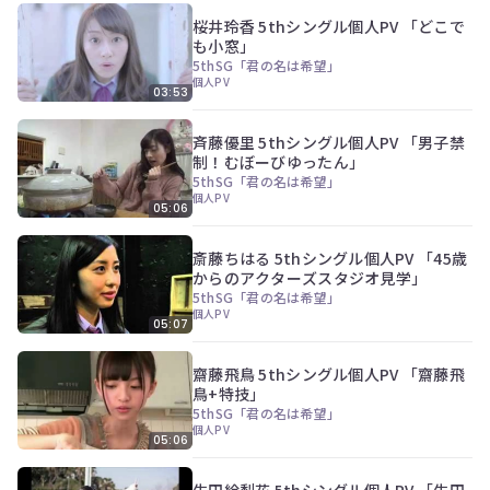
桜井玲香 5thシングル個人PV 「どこで
も小窓」
5thSG「君の名は希望」
個人PV
03:53
斉藤優里 5thシングル個人PV 「男子禁
制！むぼーびゆったん」
5thSG「君の名は希望」
個人PV
05:06
斎藤ちはる 5thシングル個人PV 「45歳
からのアクターズスタジオ見学」
5thSG「君の名は希望」
個人PV
05:07
齋藤飛鳥 5thシングル個人PV 「齋藤飛
鳥+特技」
5thSG「君の名は希望」
個人PV
05:06
生田絵梨花 5thシングル個人PV 「生田