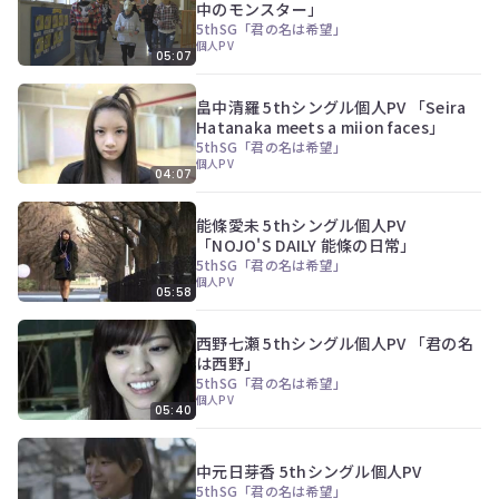
ぎ
中のモンスター」
動
5thSG「君の名は希望」
画
個人PV
05:07
有
料
畠中清羅 5thシングル個人PV 「Seira
会
Hatanaka meets a miion faces」
員
の
5thSG「君の名は希望」
個人PV
み
04:07
が
閲
能條愛未 5thシングル個人PV
覧
「NOJO'S DAILY 能條の日常」
で
5thSG「君の名は希望」
き
個人PV
る
05:58
限
定
西野七瀬 5thシングル個人PV 「君の名
コ
は西野」
ン
5thSG「君の名は希望」
テ
個人PV
ン
05:40
ツ
今
で
す
す。
中元日芽香 5thシングル個人PV
ぐ
5thSG「君の名は希望」
会