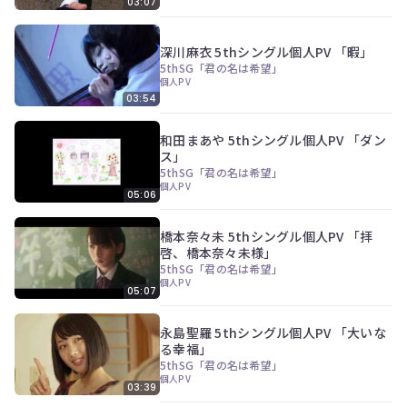
03:07
深川麻衣 5thシングル個人PV 「暇」
5thSG「君の名は希望」
個人PV
03:54
和田まあや 5thシングル個人PV 「ダン
ス」
5thSG「君の名は希望」
個人PV
05:06
橋本奈々未 5thシングル個人PV 「拝
啓、橋本奈々未様」
5thSG「君の名は希望」
個人PV
05:07
永島聖羅 5thシングル個人PV 「大いな
る幸福」
5thSG「君の名は希望」
個人PV
03:39