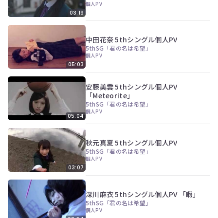
個人PV
員
03:19
登
録
す
中田花奈 5thシングル個人PV
る
5thSG「君の名は希望」
個人PV
05:03
安藤美雲 5thシングル個人PV
「Meteorite」
5thSG「君の名は希望」
個人PV
05:04
秋元真夏 5thシングル個人PV
5thSG「君の名は希望」
個人PV
03:07
深川麻衣 5thシングル個人PV 「暇」
5thSG「君の名は希望」
個人PV