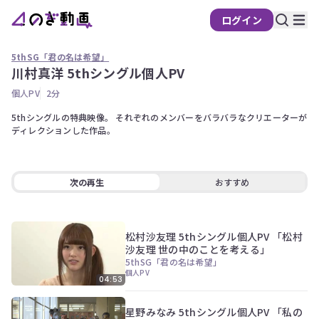
ログイン
の
ぎ
5thSG「君の名は希望」
動
川村真洋 5thシングル個人PV
画
個人PV
2分
有
料
5thシングルの特典映像。 それぞれのメンバーをバラバラなクリエーターが
ディレクションした作品。
会
員
限
定
次の再生
おすすめ
こ
の
コ
松村沙友理 5thシングル個人PV 「松村
ン
沙友理 世の中のことを考える」
テ
5thSG「君の名は希望」
ン
個人PV
04:53
ツ
は、
の
星野みなみ 5thシングル個人PV 「私の