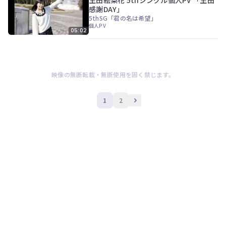
感謝DAY」
5thSG「君の名は希望」
個人PV
05:02
映像の無断転載・無断使用を固く禁じます。
1
2