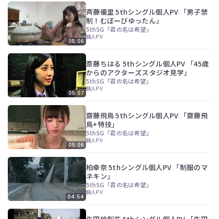
斉藤優里 5thシングル個人PV 「男子禁
制！むぼーびゆったん」
5thSG「君の名は希望」
個人PV
05:06
斎藤ちはる 5thシングル個人PV 「45歳
からのアクターズスタジオ見学」
5thSG「君の名は希望」
個人PV
05:07
齋藤飛鳥 5thシングル個人PV 「齋藤飛
鳥+特技」
5thSG「君の名は希望」
個人PV
05:06
柏幸奈 5thシングル個人PV 「制服のマ
ネキン」
5thSG「君の名は希望」
個人PV
04:54
生田絵梨花 5thシングル個人PV 「生田