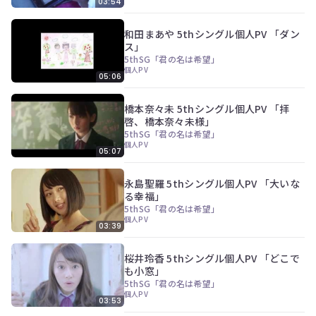
03:54
和田まあや 5thシングル個人PV 「ダン
ス」
5thSG「君の名は希望」
個人PV
05:06
橋本奈々未 5thシングル個人PV 「拝
啓、橋本奈々未様」
5thSG「君の名は希望」
個人PV
05:07
永島聖羅 5thシングル個人PV 「大いな
る幸福」
5thSG「君の名は希望」
個人PV
03:39
桜井玲香 5thシングル個人PV 「どこで
も小窓」
5thSG「君の名は希望」
個人PV
03:53