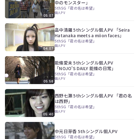
ぎ
中のモンスター」
動
5thSG「君の名は希望」
画
個人PV
05:07
有
料
畠中清羅 5thシングル個人PV 「Seira
会
Hatanaka meets a miion faces」
員
の
5thSG「君の名は希望」
個人PV
み
04:07
が
閲
能條愛未 5thシングル個人PV
覧
「NOJO'S DAILY 能條の日常」
で
5thSG「君の名は希望」
き
個人PV
る
05:58
限
定
西野七瀬 5thシングル個人PV 「君の名
コ
は西野」
ン
5thSG「君の名は希望」
テ
個人PV
ン
05:40
ツ
今
で
す
す。
中元日芽香 5thシングル個人PV
ぐ
5thSG「君の名は希望」
会