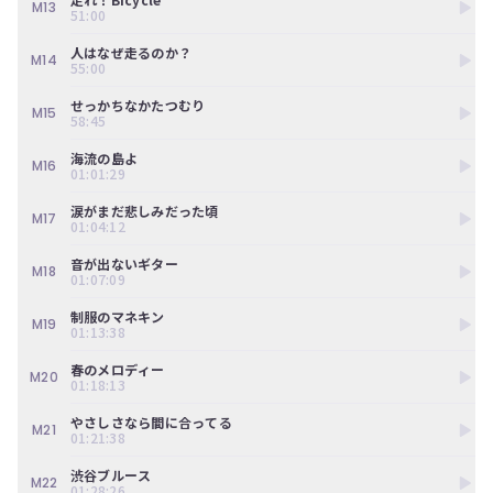
ツ
M13
今
51:00
で
す
す。
ぐ
人はなぜ走るのか？
M14
55:00
会
員
せっかちなかたつむり
M15
登
58:45
録
す
海流の島よ
M16
01:01:29
る
涙がまだ悲しみだった頃
M17
01:04:12
音が出ないギター
M18
01:07:09
制服のマネキン
M19
01:13:38
春のメロディー
M20
01:18:13
やさしさなら間に合ってる
M21
01:21:38
渋谷ブルース
M22
01:28:26