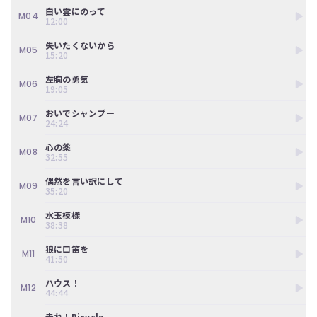
ン
白い雲にのって
ツ
M04
12:00
は、
の
失いたくないから
M05
ぎ
15:20
動
左胸の勇気
画
M06
19:05
有
料
おいでシャンプー
会
M07
24:24
員
の
心の薬
M08
み
32:55
が
偶然を言い訳にして
閲
M09
35:20
覧
で
水玉模様
き
M10
38:38
る
限
狼に口笛を
M11
定
41:50
コ
ハウス！
ン
M12
44:44
テ
ン
走れ！Bicycle