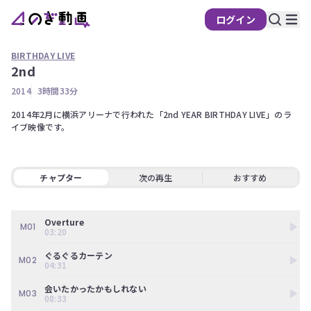
ログイン
BIRTHDAY LIVE
2nd
の
2014
3時間33分
ぎ
動
2014年2月に横浜アリーナで行われた「2nd YEAR BIRTHDAY LIVE」のラ
イブ映像です。 
画
有
料
チャプター
次の再生
おすすめ
会
員
限
Overture
定
M01
03:20
こ
ぐるぐるカーテン
M02
の
04:31
コ
会いたかったかもしれない
ン
M03
08:33
テ