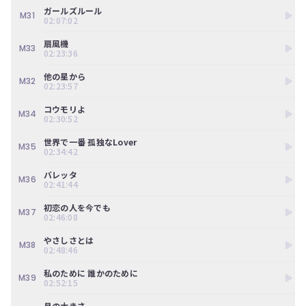
ガールズルール
M31
02:07:02
扇風機
M33
02:23:36
他の星から
M32
02:23:57
コウモリよ
M34
02:30:52
世界で一番 孤独なLover
M35
02:34:42
バレッタ
M36
02:41:44
初恋の人を今でも
M37
02:46:08
やさしさとは
M38
02:48:46
私のために 誰かのために
M39
02:52:15
月の大きさ