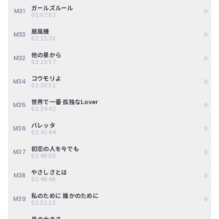
ガールズルール
M31
02:07:02
扇風機
M33
02:23:36
他の星から
M32
02:23:57
コウモリよ
M34
02:30:52
世界で一番 孤独なLover
M35
02:34:42
バレッタ
M36
02:41:44
初恋の人を今でも
M37
02:46:08
やさしさとは
M38
02:48:46
私のために 誰かのために
M39
02:52:15
月の大きさ