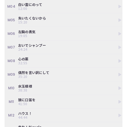
ン
白い雲にのって
ツ
M04
12:00
は、
の
失いたくないから
M05
ぎ
15:20
動
左胸の勇気
画
M06
19:05
有
料
おいでシャンプー
会
M07
24:24
員
の
心の薬
M08
み
32:55
が
偶然を言い訳にして
閲
M09
35:20
覧
で
水玉模様
き
M10
38:38
る
限
狼に口笛を
M11
定
41:50
コ
ハウス！
ン
M12
44:44
テ
ン
走れ！Bicycle