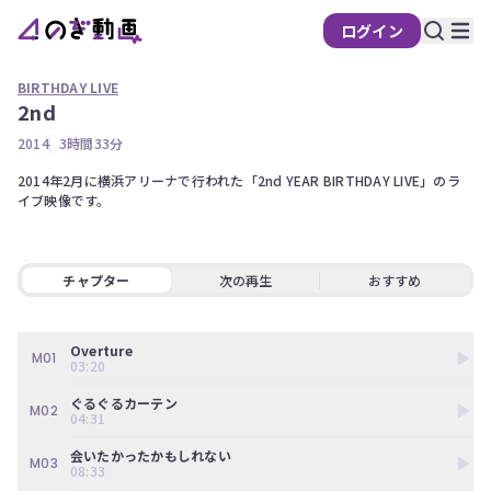
ログイン
BIRTHDAY LIVE
2nd
の
2014
3時間33分
ぎ
動
2014年2月に横浜アリーナで行われた「2nd YEAR BIRTHDAY LIVE」のラ
イブ映像です。 
画
有
料
チャプター
次の再生
おすすめ
会
員
限
Overture
定
M01
03:20
こ
ぐるぐるカーテン
M02
の
04:31
コ
会いたかったかもしれない
ン
M03
08:33
テ