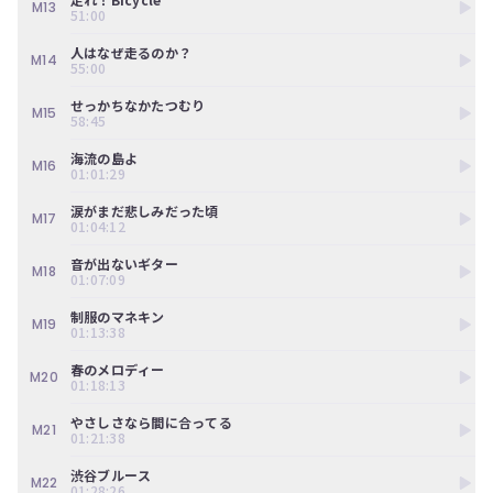
ツ
M13
今
51:00
で
す
す。
ぐ
人はなぜ走るのか？
M14
55:00
会
員
せっかちなかたつむり
M15
登
58:45
録
す
海流の島よ
M16
01:01:29
る
涙がまだ悲しみだった頃
M17
01:04:12
音が出ないギター
M18
01:07:09
制服のマネキン
M19
01:13:38
春のメロディー
M20
01:18:13
やさしさなら間に合ってる
M21
01:21:38
渋谷ブルース
M22
01:28:26