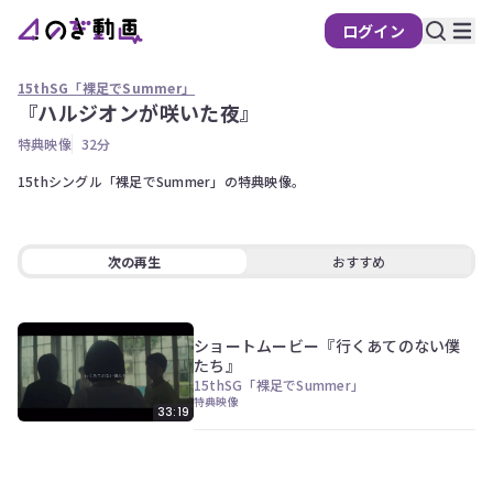
ログイン
の
ぎ
15thSG「裸足でSummer」
動
『ハルジオンが咲いた夜』
画
特典映像
32分
有
料
15thシングル「裸足でSummer」の特典映像。
会
員
限
次の再生
おすすめ
定
こ
の
ショートムービー『行くあてのない僕
コ
たち』
ン
15thSG「裸足でSummer」
テ
特典映像
33:19
ン
ツ
は、
の