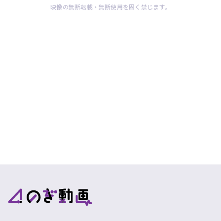
ぎ
映像の無断転載・無断使用を固く禁じます。
動
画
有
料
会
員
の
み
が
閲
覧
で
き
る
限
定
コ
ン
テ
ン
ツ
今
で
す
す。
ぐ
会