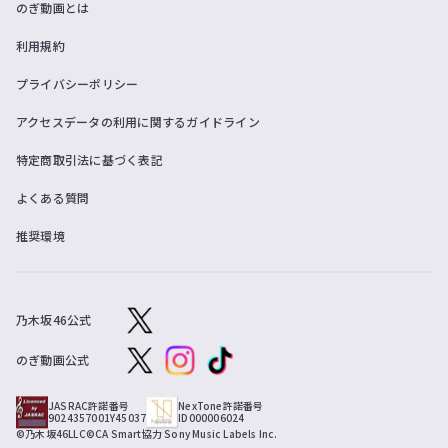
のぎ動画とは
員
登
利用規約
録
す
プライバシーポリシー
る
アクセスデータの利用に関するガイドライン
特定商取引法に基づく表記
よくある質問
推奨環境
乃木坂46公式
のぎ動画公式
JASRAC許諾番号
NexTone許諾番号
9024357001Y45037
ID000006024
©乃木坂46LLC
©CA Smart
協力 Sony Music Labels Inc.