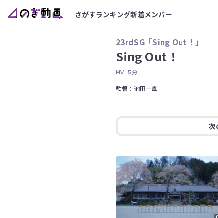
さがす
ランキング
新着
メンバー
23rdSG「Sing Out！」
Sing Out！
MV
5分
監督：池田一真
次