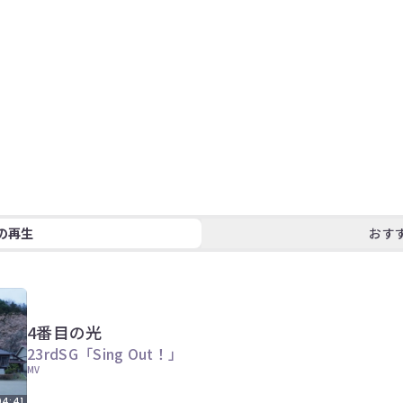
の再生
おす
4番目の光
23rdSG「Sing Out！」
MV
04:41