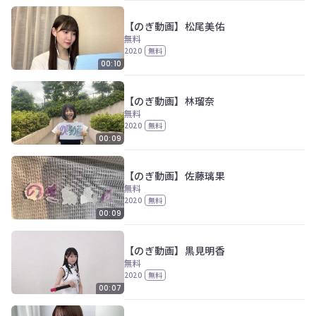
【のぎ動画】松尾美佑
無料
2020
無料
00:10
【のぎ動画】林瑠奈
無料
2020
無料
00:09
【のぎ動画】佐藤璃果
無料
2020
無料
00:09
【のぎ動画】黒見明香
無料
2020
無料
00:07