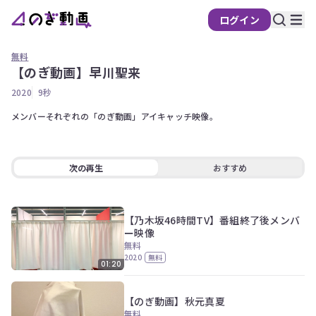
ログイン
無料
【のぎ動画】早川聖来
2020
9秒
メンバーそれぞれの「のぎ動画」アイキャッチ映像。
次の再生
おすすめ
play_arrow
volume_up
fullscreen
more_vert
0:00 / 0:09
【乃木坂46時間TV】番組終了後メンバ
ー映像
無料
2020
無料
01:20
【のぎ動画】秋元真夏
無料