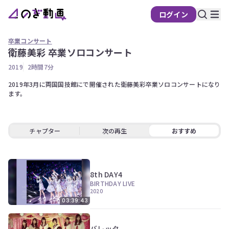
ログイン
卒業コンサート
衛藤美彩 卒業ソロコンサート
の
2019
2時間7分
ぎ
動
2019年3月に両国国技館にで開催された衛藤美彩卒業ソロコンサートになり
ます。 
画
有
料
チャプター
次の再生
おすすめ
会
員
限
定
8th DAY4
BIRTHDAY LIVE
こ
2020
の
03:39:43
コ
ン
テ
バレッタ