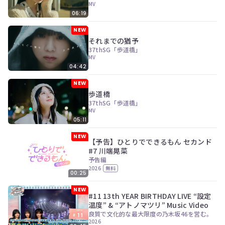
ツ
今
MV
で
す
06:19
す。
ぐ
NEW
会
それまでの猶予
員
37thSG「歩道橋」
登
MV
録
04:42
す
る
NEW
歩道橋
37thSG「歩道橋」
MV
05:11
NEW
【予告】ひとりでできるもん セカンド
#7 川端晃菜
予告編
2026
無料
00:25
NEW
#11 13th YEAR BIRTHDAY LIVE “設定
温度” & “アトノマツリ” Music Video
良質で文化的な最大限度の乃木坂46を営む。
2026