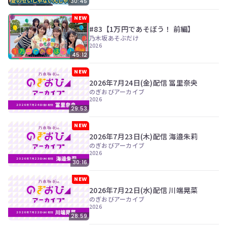
30:45
NEW
#83【1万円であそぼう！ 前編】
乃木坂あそぶだけ
2026
45:12
NEW
2026年7月24日(金)配信 冨里奈央
のぎおびアーカイブ
2026
29:53
NEW
2026年7月23日(木)配信 海邉朱莉
のぎおびアーカイブ
2026
30:16
NEW
2026年7月22日(水)配信 川端晃菜
のぎおびアーカイブ
2026
28:59