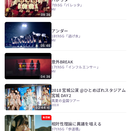
ン
7thSG「バレッタ」
ツ
MV
は、
09:36
の
ぎ
動
アンダー
画
18thSG「逃げ水」
有
MV
料
05:46
会
員
の
意外BREAK
み
17thSG「インフルエンサー」
が
MV
閲
04:36
覧
で
2018 宮城公演 @ひとめぼれスタジアム
き
宮城 DAY2
る
真夏の全国ツアー
限
2018
定
02:44:41
コ
ン
NEW
テ
相対性理論に異議を唱える
ン
37thSG「歩道橋」