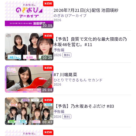
NEW
2026年7月21日(火)配信 池田瑛紗
のぎおびアーカイブ
2026
30:09
NEW
【予告】良質で文化的な最大限度の乃
木坂46を営む。#11
予告編
2026
無料
00:29
NEW
#7 川端晃菜
ひとりでできるもん セカンド
2026
25:04
NEW
【予告】乃木坂あそぶだけ #83
予告編
2026
無料
00:43
NEW