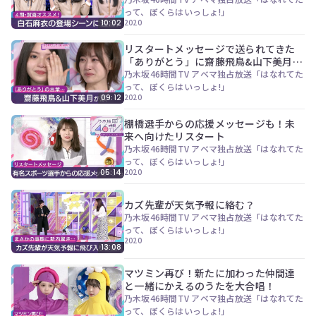
ン
って、ぼくらはいっしょ!」
ツ
2020
10:02
は、
の
リスタートメッセージで送られてきた
ぎ
「ありがとう」に齋藤飛鳥&山下美月が
動
涙…
乃木坂46時間TV アベマ独占放送「はなれてた
画
って、ぼくらはいっしょ!」
有
2020
09:12
料
会
棚橋選手からの応援メッセージも！未
員
来へ向けたリスタート
の
乃木坂46時間TV アベマ独占放送「はなれてた
み
って、ぼくらはいっしょ!」
が
2020
05:14
閲
覧
カズ先輩が天気予報に絡む？
で
乃木坂46時間TV アベマ独占放送「はなれてた
き
って、ぼくらはいっしょ!」
る
2020
限
13:08
定
コ
マツミン再び！新たに加わった仲間達
ン
と一緒にかえるのうたを大合唱！
テ
乃木坂46時間TV アベマ独占放送「はなれてた
ン
って、ぼくらはいっしょ!」