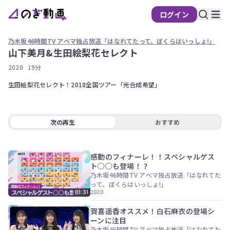
ログイン
乃木坂46時間TV アベマ独占放送「はなれてたって、ぼくらはいっしょ!」
山下美月&生田絵梨花セレクト
の
2020
19分
ぎ
動
生田絵梨花セレクト！2018全国ツアー「光合成希望」
画
有
料
次の再生
おすすめ
会
員
限
感動のフィナーレ！！スペシャルゲス
ト○○も登場！？
定
乃木坂46時間TV アベマ独占放送「はなれてた
って、ぼくらはいっしょ!」
こ
2020
01:31
の
コ
賀喜遥香オススメ！白石麻衣の登場シ
ン
ーンに注目
テ
乃木坂46時間TV アベマ独占放送「はなれてた