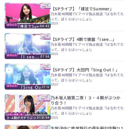
【SPライブ】「裸足でSummer」
乃木坂46時間TV アベマ独占放送「はなれてた
って、ぼくらはいっしょ!」
2020
04:42
【SPライブ】4期で披露「I see...」
乃木坂46時間TV アベマ独占放送「はなれてた
って、ぼくらはいっしょ!」
2020
07:56
【SPライブ】大団円「Sing Out！」
乃木坂46時間TV アベマ独占放送「はなれてた
って、ぼくらはいっしょ!」
2020
17:12
乃木坂人狼第二夜！３・４期がぶつか
り合う！
乃木坂46時間TV アベマ独占放送「はなれてた
って、ぼくらはいっしょ!」
2020
01:31:59
生放送中に修学旅行の夜を擬似体験?! 2