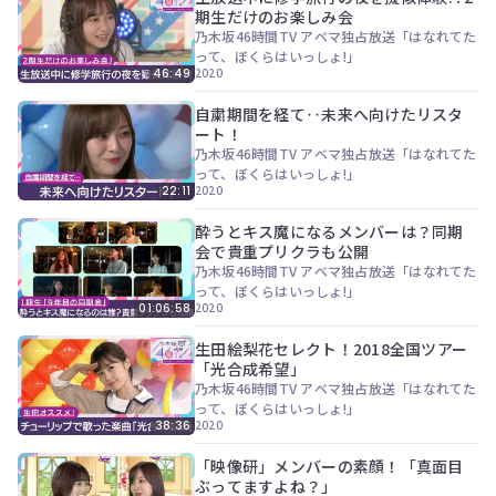
期生だけのお楽しみ会
乃木坂46時間TV アベマ独占放送「はなれてた
って、ぼくらはいっしょ!」
2020
46:49
自粛期間を経て‥未来へ向けたリスタ
ート！
乃木坂46時間TV アベマ独占放送「はなれてた
って、ぼくらはいっしょ!」
2020
22:11
酔うとキス魔になるメンバーは？同期
会で貴重プリクラも公開
乃木坂46時間TV アベマ独占放送「はなれてた
って、ぼくらはいっしょ!」
2020
01:06:58
生田絵梨花セレクト！2018全国ツアー
「光合成希望」
乃木坂46時間TV アベマ独占放送「はなれてた
って、ぼくらはいっしょ!」
2020
38:36
「映像研」メンバーの素顔！「真面目
ぶってますよね？」