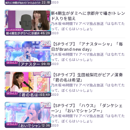
ツ
今
2020
22:18
で
す
す。
新4期生がダミヘに京都弁で囁き!トレン
ぐ
ド入りを狙え
会
乃木坂46時間TV アベマ独占放送「はなれてた
員
って、ぼくらはいっしょ!」
登
2020
45:29
録
す
【SPライブ】「アナスターシャ」「毎
る
日がBrand new day」
乃木坂46時間TV アベマ独占放送「はなれてた
って、ぼくらはいっしょ!」
2020
09:19
【SPライブ】生田絵梨花がピアノ演奏
「君の名は希望」
乃木坂46時間TV アベマ独占放送「はなれてた
って、ぼくらはいっしょ!」
2020
03:49
【SPライブ】「ハウス」「ダンケシェ
ーン」「おいでシャンプー」
乃木坂46時間TV アベマ独占放送「はなれてた
って、ぼくらはいっしょ!」
2020
12:36