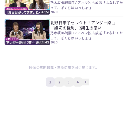
乃木坂46時間TV アベマ独占放送「はなれてた
って、ぼくらはいっしょ!」
2020
37:51
北野日奈子セレクト！アンダー楽曲
「嫉妬の権利」2期生の思い
乃木坂46時間TV アベマ独占放送「はなれてた
って、ぼくらはいっしょ!」
2020
14:42
映像の無断転載・無断使用を固く禁じます。
1
2
3
4