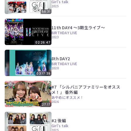
Girl's talk
2025
56:31
11th DAY4 ～3期生ライブ～
BIRTHDAY LIVE
2023
02:26:47
8th DAY2
BIRTHDAY LIVE
2020
03:17:39
#7 「シルバニアファミリーをオスス
メ！」 番外編
あやめにオススメ！
2026
27:17
#2 後編
Girl's talk
2025