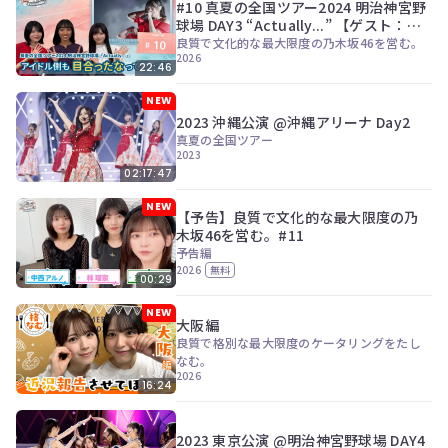
#10 真夏の全国ツアー2024 明治神宮野
ツ
今
球場 DAY3 “Actually...” 【ゲスト：伊
で
す
藤亜和】
良質で文化的な最大限度の乃木坂46を営む。
す。
ぐ
2026
会
22:46
員
NEW
登
2023 沖縄公演 @沖縄アリーナ Day2
録
真夏の全国ツアー
す
2023
る
02:17:47
NEW
【予告】良質で文化的な最大限度の乃
木坂46を営む。#11
予告編
2026
無料
00:29
NEW
大阪編
良質で格別な最大限度のケータリングをたし
なむ。
2026
16:24
2023 東京公演 @明治神宮野球場 DAY4