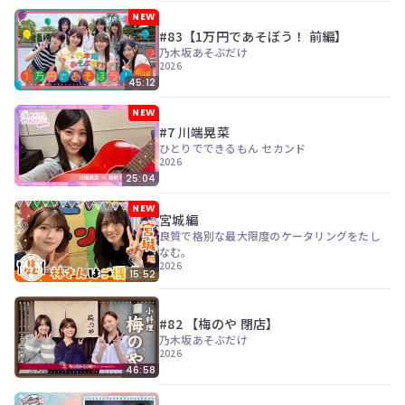
ン
NEW
ツ
#83【1万円であそぼう！ 前編】
は、
乃木坂あそぶだけ
の
2026
ぎ
45:12
動
画
NEW
有
#7 川端晃菜
料
ひとりでできるもん セカンド
会
2026
員
25:04
の
み
NEW
が
宮城編
閲
良質で格別な最大限度のケータリングをたし
覧
なむ。
で
2026
15:52
き
る
限
#82 【梅のや 閉店】
定
乃木坂あそぶだけ
コ
2026
ン
46:58
テ
ン