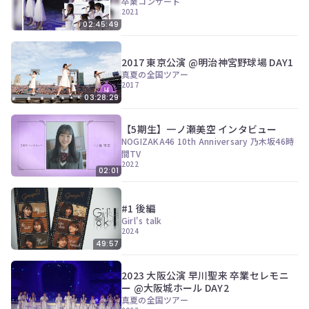
卒業コンサート
2021
02:45:49
2017 東京公演 @明治神宮野球場 DAY1
真夏の全国ツアー
2017
03:28:29
【5期生】一ノ瀬美空 インタビュー
NOGIZAKA46 10th Anniversary 乃木坂46時
間TV
2022
02:01
#1 後編
Girl's talk
2024
49:57
2023 大阪公演 早川聖来 卒業セレモニ
ー @大阪城ホール DAY2
真夏の全国ツアー