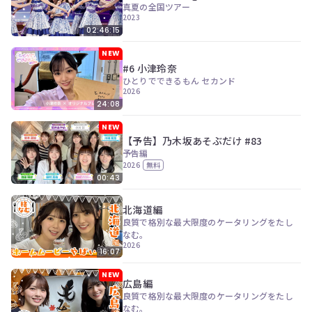
真夏の全国ツアー
2023
02:46:15
NEW
#6 小津玲奈
ひとりでできるもん セカンド
2026
24:08
NEW
【予告】乃木坂あそぶだけ #83
予告編
2026
無料
00:43
北海道編
良質で格別な最大限度のケータリングをたし
なむ。
2026
16:07
NEW
広島編
良質で格別な最大限度のケータリングをたし
なむ。