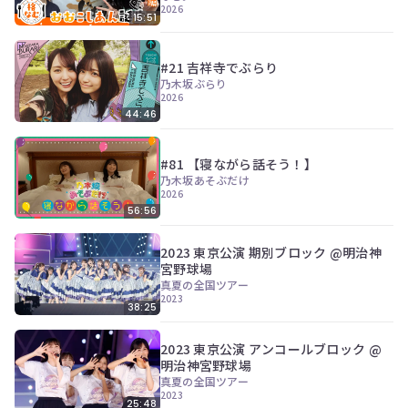
2026
15:51
#21 吉祥寺でぶらり
乃木坂ぶらり
2026
44:46
#81 【寝ながら話そう！】
乃木坂あそぶだけ
2026
56:56
2023 東京公演 期別ブロック @明治神
宮野球場
真夏の全国ツアー
2023
38:25
2023 東京公演 アンコールブロック @
明治神宮野球場
真夏の全国ツアー
2023
25:48