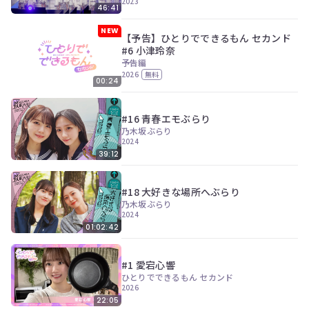
2023
46:41
NEW
【予告】ひとりでできるもん セカンド
#6 小津玲奈
予告編
2026
無料
00:24
#16 青春エモぶらり
乃木坂ぶらり
2024
39:12
#18 大好きな場所へぶらり
乃木坂ぶらり
2024
01:02:42
#1 愛宕心響
ひとりでできるもん セカンド
2026
22:05