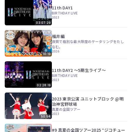
11th DAY1
BIRTHDAY LIVE
2023
03:07:29
福井編
良質で格別な最大限度のケータリングをたし
なむ。
2026
10:19
11th DAY2 ～5期生ライブ～
BIRTHDAY LIVE
2023
02:28:19
2023 東京公演 ユニットブロック @明
治神宮野球場
真夏の全国ツアー
2023
50:54
#9 真夏の全国ツアー2025 “ジコチュー