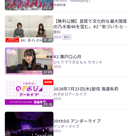
34thSG「Monopoly」
特典映像
22:21
【無料公開】良質で文化的な最大限度
の乃木坂46を営む。#2 “気づいたら片
想い” Music Video
無料
2026
無料
10:28
#2 瀬戸口心月
ひとりでできるもん セカンド
2026
21:29
NEW
2026年7月23日(木)配信 海邉朱莉
のぎおびアーカイブ
2026
30:16
30thSG アンダーライブ
アンダーライブ
2022