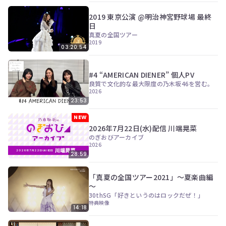
2019 東京公演 @明治神宮野球場 最終
日
真夏の全国ツアー
2019
03:20:54
#4 “AMERICAN DIENER” 個人PV
良質で文化的な最大限度の乃木坂46を営む。
2026
23:53
NEW
2026年7月22日(水)配信 川端晃菜
のぎおびアーカイブ
2026
28:59
「真夏の全国ツアー2021」～夏楽曲編
～
30thSG「好きというのはロックだぜ！」
特典映像
14:18