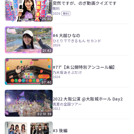
突然ですが、のぎ動画クイズです
無料
2026
無料
25:00
#4 大越ひなの
ひとりでできるもん セカンド
2026
21:42
#77'【未公開特別アンコール編】
乃木坂あそぶだけ
2026
07:40
2022 大阪公演 @大阪城ホール Day2
真夏の全国ツアー
2022
02:10:39
#3 後編