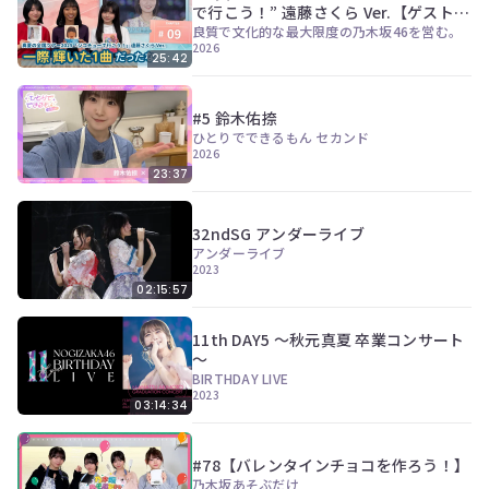
で行こう！” 遠藤さくら Ver.【ゲスト：
伊藤亜和】
良質で文化的な最大限度の乃木坂46を営む。
2026
25:42
#5 鈴木佑捺
ひとりでできるもん セカンド
2026
23:37
32ndSG アンダーライブ
アンダーライブ
2023
02:15:57
11th DAY5 ～秋元真夏 卒業コンサート
～
BIRTHDAY LIVE
2023
03:14:34
#78【バレンタインチョコを作ろう！】
乃木坂あそぶだけ