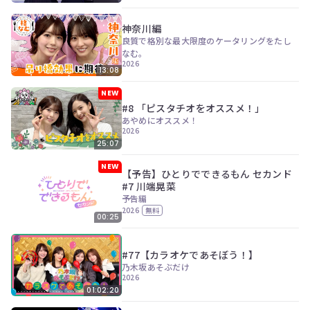
神奈川編
良質で格別な最大限度のケータリングをたし
なむ。
2026
13:08
NEW
#8 「ピスタチオをオススメ！」
あやめにオススメ！
2026
25:07
NEW
【予告】ひとりでできるもん セカンド
#7 川端晃菜
予告編
2026
無料
00:25
#77【カラオケであそぼう！】
乃木坂あそぶだけ
2026
01:02:20