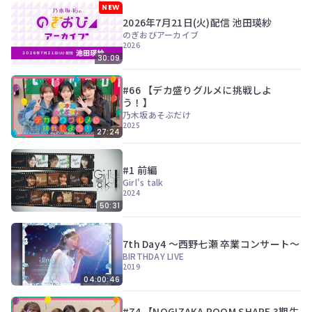
NEW
2026年7月21日(火)配信 池田瑛紗
のぎおびアーカイブ
2026
30:09
#66 【デカ盛りグルメに挑戦しよ
う！】
乃木坂あそぶだけ
2025
27:24
#1 前編
Girl's talk
2024
50:31
7th Day4 〜西野七瀬 卒業コンサート〜
BIRTHDAY LIVE
2019
04:00:46
#74 【NOGIZAKA ROOM SHARE 3期生