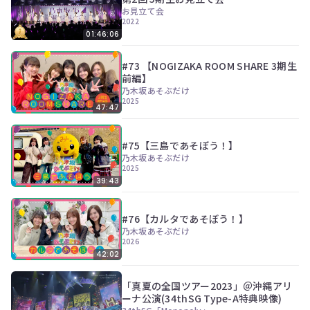
お見立て会
2022
01:46:06
#73 【NOGIZAKA ROOM SHARE 3期生
前編】
乃木坂あそぶだけ
2025
47:47
#75【三島であそぼう！】
乃木坂あそぶだけ
2025
39:43
#76【カルタであそぼう！】
乃木坂あそぶだけ
2026
42:02
「真夏の全国ツアー2023」＠沖縄アリ
ーナ公演(34thSG Type-A特典映像)