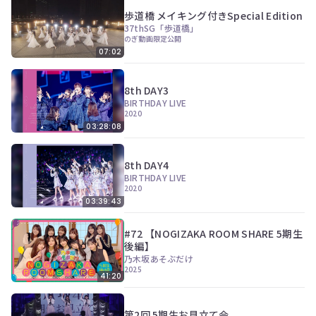
歩道橋 メイキング付きSpecial Edition
37thSG「歩道橋」
のぎ動画限定公開
07:02
8th DAY3
BIRTHDAY LIVE
2020
03:28:08
8th DAY4
BIRTHDAY LIVE
2020
03:39:43
#72 【NOGIZAKA ROOM SHARE 5期生
後編】
乃木坂あそぶだけ
2025
41:20
第2回 5期生お見立て会