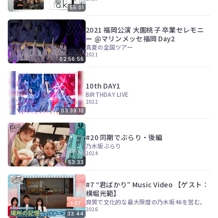
55:01
2021 福岡公演 大園桃子 卒業セレモニ
ー @マリンメッセ福岡 Day2
真夏の全国ツアー
2021
02:56:56
10th DAY1
BIRTHDAY LIVE
2022
03:39:10
#20 同期でぶらり・後編
乃木坂ぶらり
2024
53:33
#7 “君ばかり” Music Video 【ゲスト：
横堀光範】
良質で文化的な最大限度の乃木坂46を営む。
2026
33:44