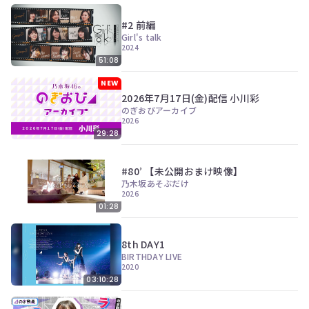
#2 前編
Girl's talk
2024
51:08
NEW
2026年7月17日(金)配信 小川彩
のぎおびアーカイブ
2026
29:28
#80’ 【未公開おまけ映像】
乃木坂あそぶだけ
2026
01:28
8th DAY1
BIRTHDAY LIVE
2020
03:10:28