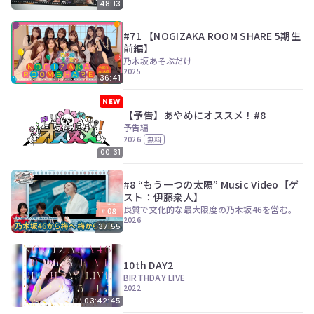
48:13
#71 【NOGIZAKA ROOM SHARE 5期生
前編】
乃木坂あそぶだけ
2025
36:41
NEW
【予告】あやめにオススメ！#8
予告編
2026
無料
00:31
#8 “もう一つの太陽” Music Video【ゲ
スト：伊藤衆人】
良質で文化的な最大限度の乃木坂46を営む。
2026
37:55
10th DAY2
BIRTHDAY LIVE
2022
03:42:45