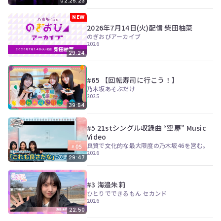
02:25:23
NEW
2026年7月14日(火)配信 柴田柚菜
のぎおびアーカイブ
2026
29:24
#65 【回転寿司に行こう！】
乃木坂あそぶだけ
2025
39:54
#5 21stシングル収録曲 “空扉” Music
Video
良質で文化的な最大限度の乃木坂46を営む。
2026
29:47
#3 海邉朱莉
ひとりでできるもん セカンド
2026
22:50