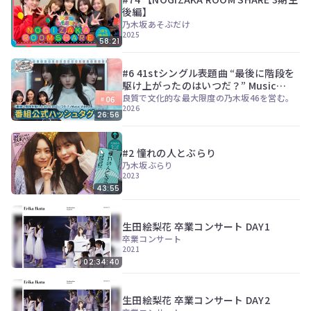
後編】
乃木坂あそぶだけ
2025
58:21
#6 41stシングル表題曲 “最後に階段を
駆け上がったのはいつだ？” Music
Video
良質で文化的な最大限度の乃木坂46を営む。
2026
26:56
#2 憧れの人とぶらり
乃木坂ぶらり
2023
43:55
生田絵梨花 卒業コンサート DAY1
卒業コンサート
2021
02:34:40
生田絵梨花 卒業コンサート DAY2