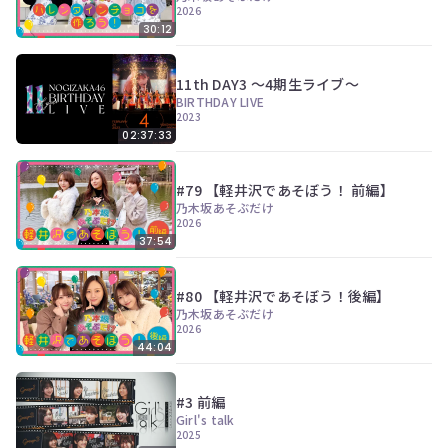
2026
30:12
11th DAY3 ～4期生ライブ～
BIRTHDAY LIVE
2023
02:37:33
#79 【軽井沢であそぼう！ 前編】
乃木坂あそぶだけ
2026
37:54
#80 【軽井沢であそぼう！後編】
乃木坂あそぶだけ
2026
44:04
#3 前編
Girl's talk
2025