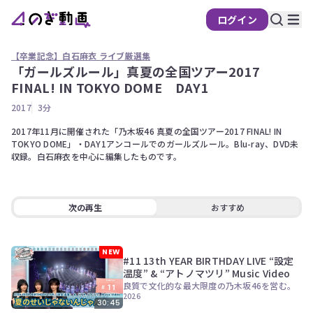
ログイン
【卒業記念】白石麻衣 ライブ厳選集
「ガールズルール」真夏の全国ツアー2017
の
FINAL! IN TOKYO DOME DAY1
ぎ
2017
3分
動
画
2017年11月に開催された「乃木坂46 真夏の全国ツアー2017 FINAL! IN 
TOKYO DOME」・DAY1アンコールでのガールズルール。Blu-ray、DVD未
有
収録。白石麻衣を中心に編集したものです。
料
会
員
次の再生
おすすめ
限
定
NEW
こ
#11 13th YEAR BIRTHDAY LIVE “設定
の
温度” & “アトノマツリ” Music Video
コ
良質で文化的な最大限度の乃木坂46を営む。
ン
2026
テ
30:45