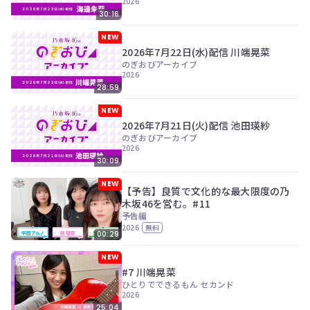
2026
30:16
NEW
2026年7月22日(水)配信 川端晃菜
のぎおびアーカイブ
2026
28:59
NEW
2026年7月21日(火)配信 池田瑛紗
のぎおびアーカイブ
2026
30:09
NEW
【予告】良質で文化的な最大限度の乃
木坂46を営む。#11
予告編
2026
無料
00:29
NEW
#7 川端晃菜
ひとりでできるもん セカンド
2026
25:04