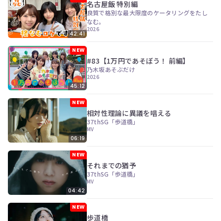
ン
名古屋飯 特別編
ツ
良質で格別な最大限度のケータリングをたし
は、
なむ。
の
2026
42:41
ぎ
動
NEW
画
#83【1万円であそぼう！ 前編】
有
乃木坂あそぶだけ
料
2026
会
45:12
員
の
NEW
み
相対性理論に異議を唱える
が
37thSG「歩道橋」
閲
MV
覧
06:19
で
き
NEW
る
それまでの猶予
限
37thSG「歩道橋」
定
MV
コ
04:42
ン
テ
NEW
ン
歩道橋