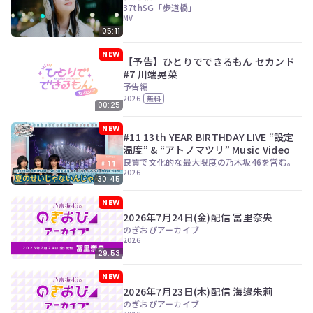
ツ
今
37thSG「歩道橋」
で
MV
す
す。
05:11
ぐ
会
NEW
員
【予告】ひとりでできるもん セカンド
登
#7 川端晃菜
録
予告編
2026
無料
す
00:25
る
NEW
#11 13th YEAR BIRTHDAY LIVE “設定
温度” & “アトノマツリ” Music Video
良質で文化的な最大限度の乃木坂46を営む。
2026
30:45
NEW
2026年7月24日(金)配信 冨里奈央
のぎおびアーカイブ
2026
29:53
NEW
2026年7月23日(木)配信 海邉朱莉
のぎおびアーカイブ