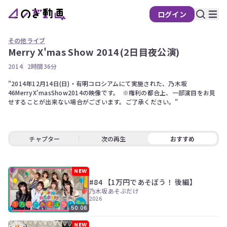
ログイン
その他ライブ
Merry X'mas Show 2014(2日目夜公演)
の
2014
2時間36分
ぎ
"2014年12月14日(日)・有明コロシアムにて実施された、乃木坂
動
46MerryX'masShow2014の映像です。  ※権利の都合上、一部演目をお見
画
せすることが出来ない場合がございます。ご了承ください。"
有
料
会
チャプター
次の再生
おすすめ
員
限
定
NEW
#84 【1万円であそぼう！ 後編】
こ
乃木坂あそぶだけ
の
2026
コ
50:06
ン
テ
NEW