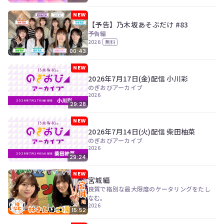
NEW
【予告】乃木坂あそぶだけ #83
予告編
2026
無料
00:43
NEW
2026年7月17日(金)配信 小川彩
のぎおびアーカイブ
2026
29:28
NEW
2026年7月14日(火)配信 柴田柚菜
のぎおびアーカイブ
2026
29:24
NEW
宮城編
良質で格別な最大限度のケータリングをたし
なむ。
2026
15:52