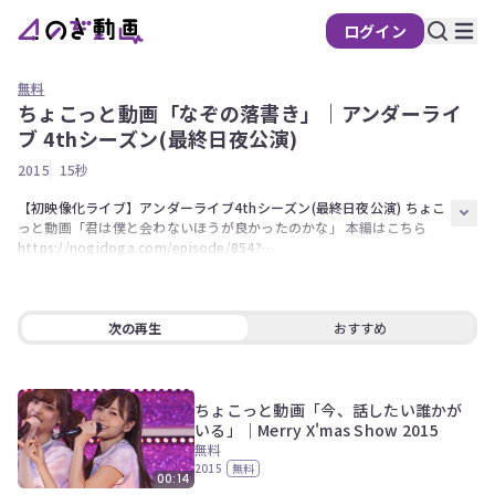
ログイン
無料
ちょこっと動画「なぞの落書き」｜アンダーライ
ブ 4thシーズン(最終日夜公演)
2015
15秒
【初映像化ライブ】アンダーライブ4thシーズン(最終日夜公演) ちょこ
っと動画「君は僕と会わないほうが良かったのかな」 本編はこちら 
https://nogidoga.com/episode/854?
ref=shortepisode854_1https://nogidoga.com/episode/854
play_arrow
volume_up
fullscreen
more_vert
0:00 / 0:16
次の再生
おすすめ
ちょこっと動画「今、話したい誰かが
いる」｜Merry X'mas Show 2015
無料
2015
無料
00:14