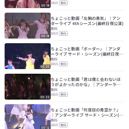
2015
無料
00:18
ちょこっと動画「左胸の勇気」｜アン
ダーライブ 4thシーズン(最終日夜公演)
無料
2015
無料
00:18
ちょこっと動画「ボーダー」｜アンダ
ーライブ サード・シーズン(最終日夜公
演)
無料
2015
無料
00:20
ちょこっと動画「君は僕と会わないほ
うがよかったのかな」｜アンダーライ
ブ サード・シーズン(最終日夜公演)
無料
2015
無料
00:22
ちょこっと動画「何度目の青空か？」
｜アンダーライブ サード・シーズン(最
終日夜公演)
無料
2015
無料
00:12