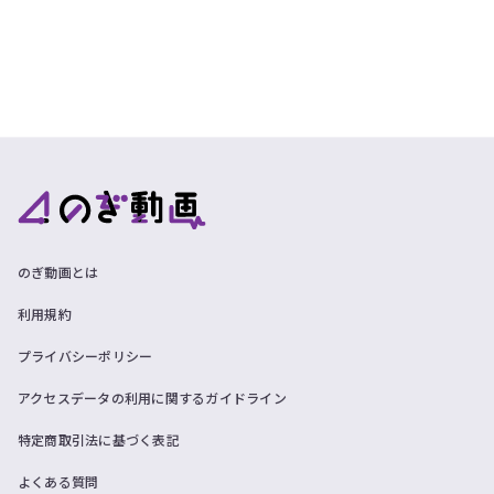
のぎ動画とは
利用規約
プライバシーポリシー
アクセスデータの利用に関するガイドライン
特定商取引法に基づく表記
よくある質問