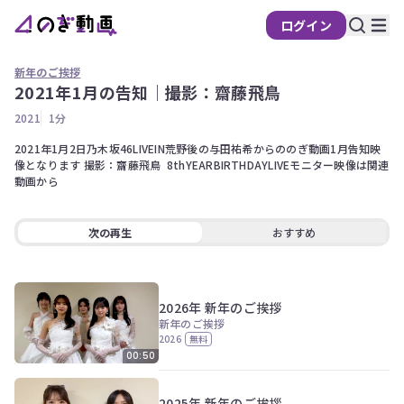
ログイン
新年のご挨拶
2021年1月の告知｜撮影：齋藤飛鳥
2021
1分
2021年1月2日乃木坂46LIVEIN荒野後の与田祐希からののぎ動画1月告知映
像となります 撮影：齋藤飛鳥  8thYEARBIRTHDAYLIVEモニター映像は関連
動画から
次の再生
おすすめ
play_arrow
volume_up
fullscreen
more_vert
0:00 / 1:56
2026年 新年のご挨拶
新年のご挨拶
2026
無料
00:50
2025年 新年のご挨拶