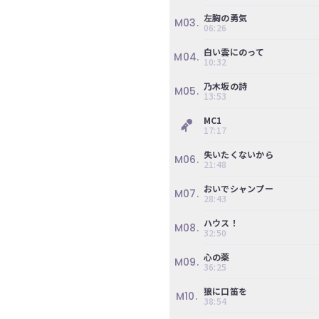
左胸の勇気
M03.
06:26
白い雲にのって
M04.
10:32
乃木坂の詩
M05.
13:53
MC1
17:17
失いたくないから
M06.
21:48
おいでシャンプー
M07.
28:43
ハウス！
M08.
32:50
心の薬
M09.
36:25
狼に口笛を
M10.
38:54