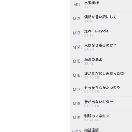
の
水玉模様
M11.
42:08
ぎ
動
偶然を言い訳にして
M12.
44:47
画
走れ！Bicycle
有
M13.
51:18
料
人はなぜ走るのか？
M14.
会
54:04
員
海流の島よ
M15.
限
57:41
定
涙がまだ悲しみだった頃
M16.
01:00:25
こ
せっかちなかたつむり
の
M17.
01:03:25
コ
ン
音が出ないギター
M18.
01:06:10
テ
ン
制服のマネキン
M19.
ツ
01:11:45
は、
指望遠鏡
の