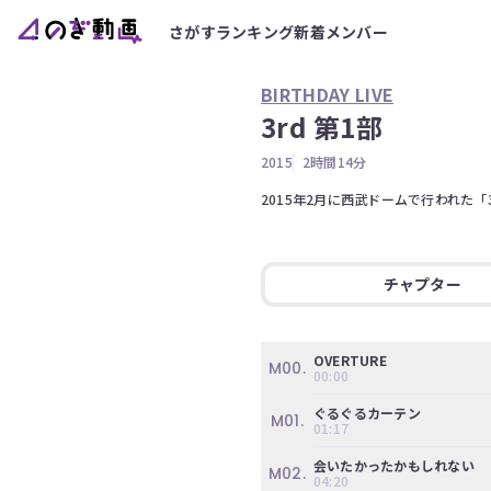
さがす
ランキング
新着
メンバー
BIRTHDAY LIVE
3rd 第1部
2015
2時間14分
2015年2月に西武ドームで行われた「3rd
チャプター
OVERTURE
M00.
00:00
ぐるぐるカーテン
M01.
01:17
会いたかったかもしれない
M02.
04:20