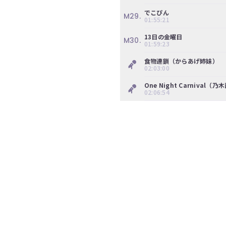
ツ
今
でこぴん
M29.
で
01:55:21
す
す。
ぐ
13日の金曜日
M30.
会
01:59:23
員
登
食物連鎖（からあげ姉妹）
02:03:00
録
す
One Night Carnival（乃
る
02:06:54