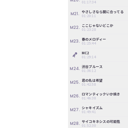
M20.
01:17:34
ぎ
動
やさしさなら間に合ってる
M21.
01:20:11
画
有
ここじゃないどこか
M22.
01:23:28
料
会
春のメロディー
M23.
員
01:25:44
の
MC2
み
01:29:14
が
閲
渋谷ブルース
M24.
01:36:12
覧
で
君の名は希望
M25.
き
01:42:58
る
ロマンティックいか焼き
限
M26.
01:46:38
定
コ
シャキイズム
M27.
01:49:41
ン
テ
サイコキネシスの可能性
M28.
01:52:30
ン