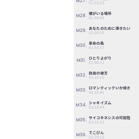
M27.
01:52:53
ツ
今
で
す
僕がいる場所
M28.
す。
01:56:08
ぐ
会
あなたのために弾きたい
M29.
員
02:00:35
登
録
革命の馬
M30.
02:03:37
す
る
ひとりよがり
M31.
02:06:32
自由の彼方
M32.
02:10:25
ロマンティックいか焼き
M33.
02:15:41
シャキイズム
M34.
02:18:44
サイコキネシスの可能性
M35.
02:21:33
でこぴん
M36.
02:24:22