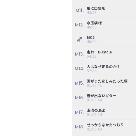
の
狼に口笛を
ぎ
M11.
43:09
動
水玉模様
M12.
画
46:06
有
MC2
料
48:44
会
走れ！Bicycle
M13.
54:29
員
限
人はなぜ走るのか？
M14.
57:04
定
涙がまだ悲しみだった頃
M15.
こ
01:00:41
の
音が出ないギター
コ
M16.
01:03:40
ン
テ
海流の島よ
M17.
01:06:24
ン
ツ
せっかちなかたつむり
M18.
01:09:43
は、
の