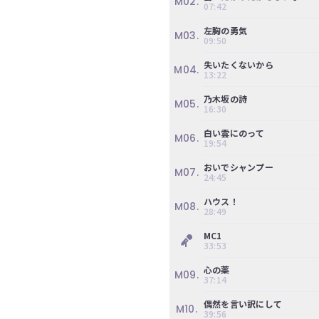
M02.
07:42
左胸の勇気
M03.
09:50
失いたくないから
M04.
13:22
乃木坂の詩
M05.
16:30
白い雲にのって
M06.
19:54
おいでシャンプー
M07.
24:45
ハウス！
M08.
28:49
MC1
33:53
心の薬
M09.
37:14
偶然を言い訳にして
M10.
39:56