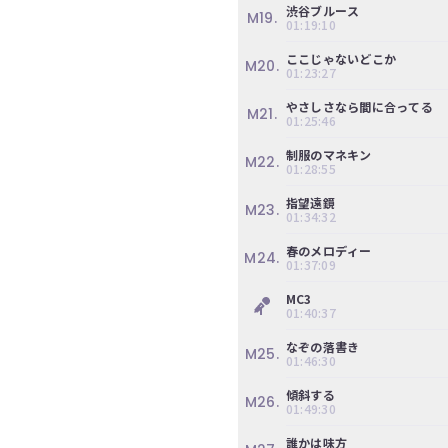
渋谷ブルース
M19.
ぎ
01:19:10
動
ここじゃないどこか
画
M20.
01:23:27
有
料
やさしさなら間に合ってる
M21.
01:25:46
会
員
制服のマネキン
M22.
の
01:28:55
み
指望遠鏡
が
M23.
01:34:32
閲
覧
春のメロディー
M24.
01:37:09
で
き
MC3
01:40:37
る
限
なぞの落書き
M25.
定
01:46:30
コ
傾斜する
ン
M26.
01:49:30
テ
ン
誰かは味方