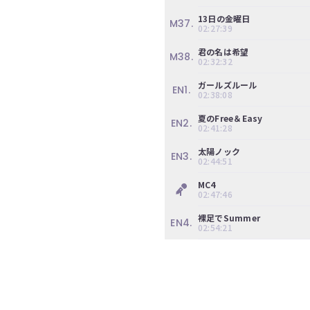
13日の金曜日
M37.
02:27:39
君の名は希望
M38.
02:32:32
ガールズルール
EN1.
02:38:08
夏のFree＆Easy
EN2.
02:41:28
太陽ノック
EN3.
02:44:51
MC4
02:47:46
裸足でSummer
EN4.
02:54:21