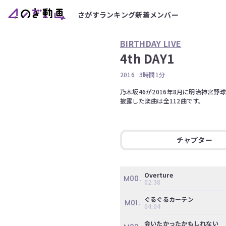
さがす
ランキング
新着
メンバー
BIRTHDAY LIVE
4th DAY1
2016
3時間1分
乃木坂46が2016年8月に明治神宮野球場で
披露した楽曲は全112曲です。 
チャプター
Overture
M00.
02:38
ぐるぐるカーテン
M01.
04:04
会いたかったかもしれない