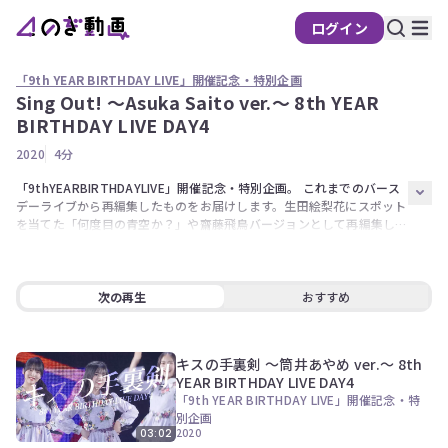
ログイン
「9th YEAR BIRTHDAY LIVE」開催記念・特別企画
Sing Out! 〜Asuka Saito ver.〜 8th YEAR
の
BIRTHDAY LIVE DAY4
ぎ
2020
4分
動
画
「9thYEARBIRTHDAYLIVE」開催記念・特別企画。 これまでのバース
デーライブから再編集したものをお届けします。生田絵梨花にスポット
有
を当てた「何度目の青空か？」や齋藤飛鳥バージョンとして再編集した
料
「SingOut!」をはじめ、堀未央奈バージョンの「バレッタ」、北野日
会
奈子バージョンの「アンダー」など、その楽曲のセンターに焦点をあて
た全10本。
員
次の再生
おすすめ
限
定
キスの手裏剣 〜筒井あやめ ver.〜 8th
こ
YEAR BIRTHDAY LIVE DAY4
の
コ
「9th YEAR BIRTHDAY LIVE」開催記念・特
ン
別企画
2020
テ
03:02