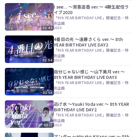
ン
I see... 〜賀喜遥香 ver.〜 4期生配信ラ
ツ
イブ2020
は、
「9th YEAR BIRTHDAY LIVE」開催記念・特
の
別企画
ぎ
2020
02:43
動
画
4番目の光 〜遠藤さくら ver.〜 8th
有
YEAR BIRTHDAY LIVE DAY2
料
「9th YEAR BIRTHDAY LIVE」開催記念・特
会
別企画
員
2020
02:54
の
み
自分じゃない感じ 〜山下美月 ver.〜
が
8th YEAR BIRTHDAY LIVE DAY3
閲
「9th YEAR BIRTHDAY LIVE」開催記念・特
覧
別企画
で
2020
02:56
き
る
逃げ水 〜Yuuki Yoda ver.〜 8th YEAR
限
BIRTHDAY LIVE DAY2
定
「9th YEAR BIRTHDAY LIVE」開催記念・特
コ
別企画
ン
2020
03:17
テ
ン
アンダー 〜Hinako Kitano ver.〜 8th