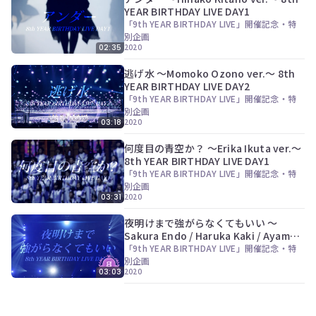
ツ
今
YEAR BIRTHDAY LIVE DAY1
で
す
「9th YEAR BIRTHDAY LIVE」開催記念・特
す。
ぐ
別企画
会
2020
02:35
員
逃げ水 〜Momoko Ozono ver.〜 8th
登
YEAR BIRTHDAY LIVE DAY2
録
「9th YEAR BIRTHDAY LIVE」開催記念・特
す
別企画
る
2020
03:18
何度目の青空か？ 〜Erika Ikuta ver.〜
8th YEAR BIRTHDAY LIVE DAY1
「9th YEAR BIRTHDAY LIVE」開催記念・特
別企画
2020
03:31
夜明けまで強がらなくてもいい 〜
Sakura Endo / Haruka Kaki / Ayame
Tsutsui ver.〜 8th YEAR BIRTHDAY
「9th YEAR BIRTHDAY LIVE」開催記念・特
LIVE DAY1
別企画
2020
03:03