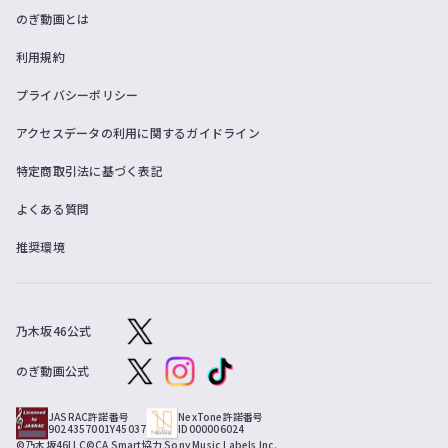
のぎ動画とは
利用規約
プライバシーポリシー
アクセスデータの利用に関するガイドライン
特定商取引法に基づく表記
よくある質問
推奨環境
乃木坂46公式
のぎ動画公式
JASRAC許諾番号
NexTone許諾番号
9024357001Y45037
ID000006024
©乃木坂46LLC
©CA Smart
協力 Sony Music Labels Inc.