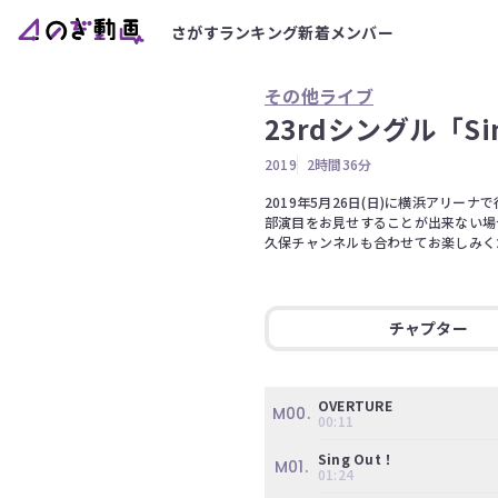
さがす
ランキング
新着
メンバー
その他ライブ
23rdシングル「S
2019
2時間36分
2019年5月26日(日)に横浜アリー
部演目をお見せすることが出来ない場合が
久保チャンネルも合わせてお楽しみく
チャプター
OVERTURE
M00.
00:11
Sing Out！
M01.
01:24