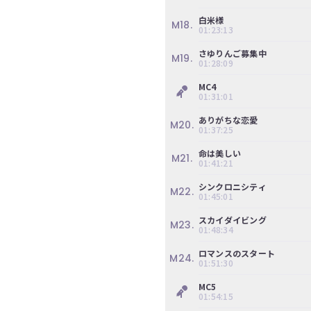
ぎ
白米様
M18.
動
01:23:13
画
さゆりんご募集中
有
M19.
01:28:09
料
会
MC4
01:31:01
員
の
ありがちな恋愛
M20.
01:37:25
み
が
命は美しい
M21.
閲
01:41:21
覧
シンクロニシティ
で
M22.
01:45:01
き
る
スカイダイビング
M23.
01:48:34
限
定
ロマンスのスタート
M24.
コ
01:51:30
ン
MC5
テ
01:54:15
ン