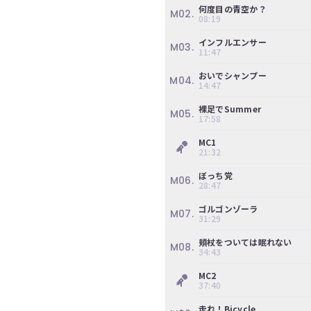
何度目の青空か？
M02.
08:19
インフルエンサー
M03.
11:47
おいでシャンプー
M04.
14:47
裸足でSummer
M05.
17:58
MC1
21:32
ぼっち党
M06.
28:47
ゴルゴンゾーラ
M07.
31:29
頬杖をついては眠れない
M08.
34:43
MC2
37:40
走れ！Bicycle