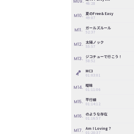
M09.
の
46:28
ぎ
夏のFree＆Easy
M10.
動
49:07
画
ガールズルール
M11.
52:37
有
料
太陽ノック
M12.
55:57
会
員
ジコチューで行こう！
M13.
58:52
限
MC3
定
01:03:01
こ
曖昧
M14.
01:11:06
の
コ
平行線
M15.
ン
01:14:12
テ
のような存在
ン
M16.
01:16:57
ツ
は、
Am I Loving？
M17.
01:20:37
の