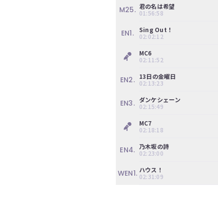
ツ
君の名は希望
M25.
今
01:56:58
で
す
す。
Sing Out！
ぐ
EN1.
02:02:12
会
員
MC6
登
02:11:52
録
す
13日の金曜日
EN2.
02:13:23
る
ダンケシェーン
EN3.
02:15:49
MC7
02:18:18
乃木坂の詩
EN4.
02:23:00
ハウス！
WEN1.
02:31:09