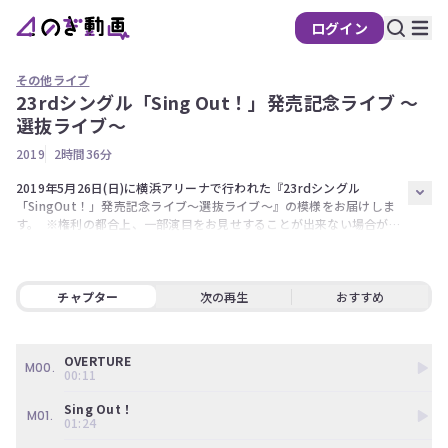
ログイン
その他ライブ
23rdシングル「Sing Out！」発売記念ライブ ～
の
選抜ライブ～
ぎ
2019
2時間36分
動
画
2019年5月26日(日)に横浜アリーナで行われた『23rdシングル
「SingOut！」発売記念ライブ～選抜ライブ～』の模様をお届けしま
有
す。  ※権利の都合上、一部演目をお見せすることが出来ない場合がご
料
ざいます。ご了承ください。    23rdシングル「SingOut！」発売記念
会
ライブ～選抜ライブ～のエピソードを語る久保チャンネルも合わせてお
楽しみください。 
員
チャプター
次の再生
おすすめ
限
定
OVERTURE
こ
M00.
00:11
の
コ
Sing Out！
M01.
ン
01:24
テ