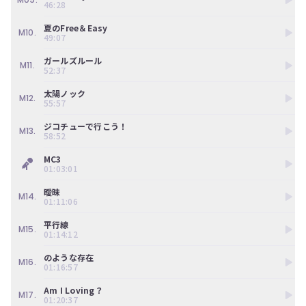
46:28
ツ
今
で
す
夏のFree＆Easy
す。
ぐ
M10.
49:07
会
員
ガールズルール
M11.
52:37
登
録
太陽ノック
す
M12.
55:57
る
ジコチューで行こう！
M13.
58:52
MC3
01:03:01
曖昧
M14.
01:11:06
平行線
M15.
01:14:12
のような存在
M16.
01:16:57
Am I Loving？
M17.
01:20:37