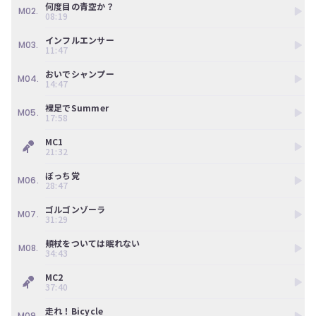
ン
何度目の青空か？
M02.
08:19
ツ
は、
インフルエンサー
の
M03.
11:47
ぎ
動
おいでシャンプー
M04.
画
14:47
有
料
裸足でSummer
M05.
17:58
会
員
MC1
の
21:32
み
が
ぼっち党
M06.
閲
28:47
覧
で
ゴルゴンゾーラ
M07.
31:29
き
る
頬杖をついては眠れない
限
M08.
34:43
定
コ
MC2
ン
37:40
テ
ン
走れ！Bicycle
M09.