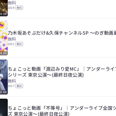
無料
2019
無料
00:25
乃木坂あそぶだけ&久保チャンネルSP ～のぎ動
無料
2021
無料
29:00
ちょこっと動画「渡辺みり愛MC」｜アンダーライブ
シリーズ 東京公演～(最終日夜公演)
無料
2017
無料
0:46
ちょこっと動画「不等号」｜アンダーライブ全国ツア
ズ 東京公演～(最終日夜公演)