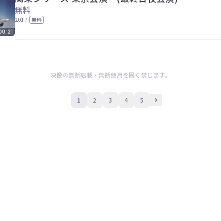
無料
2017
無料
00:21
映像の無断転載・無断使用を固く禁じます。
1
2
3
4
5