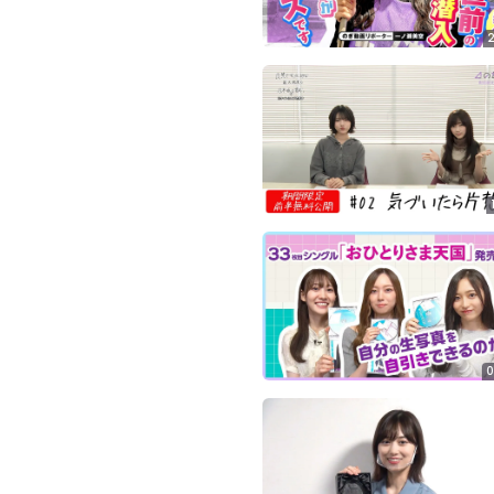
play_arrow
0:00 / 26:59
0