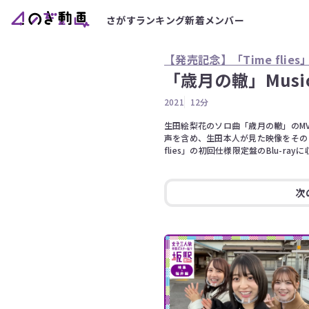
さがす
ランキング
新着
メンバー
【発売記念】「Time flies
「歳月の轍」Music
2021
12分
生田絵梨花のソロ曲「歳月の轍」のM
声を含め、生田本人が見た映像をそのま
flies」の初回仕様限定盤のBlu-ra
次