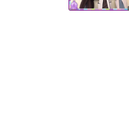
ぎ
動
画
有
料
会
員
の
み
が
閲
覧
で
き
る
限
定
コ
ン
テ
ン