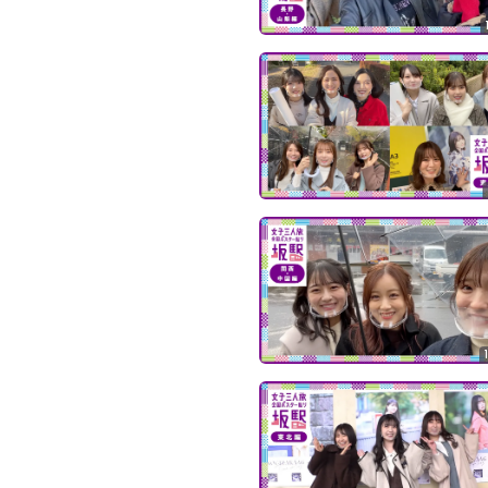
の
ぎ
動
画
有
料
会
員
限
定
こ
の
コ
ン
テ
ン
ツ
は、
の