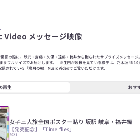
」
 Video メッセージ映像
V撮影の際に、秋元・齋藤・久保・遠藤・筒井から贈られたサプライズメッセージ。
まフルサイズでお届けします。   ※生田が映像を見ている様子は、乃木坂46 10周
yに収録されている「歳月の轍」Music Videoでご覧いただけます。
の再生
おす
女子三人旅全国ポスター貼り 坂駅 岐阜・福井編
【発売記念】「Time flies」
2021