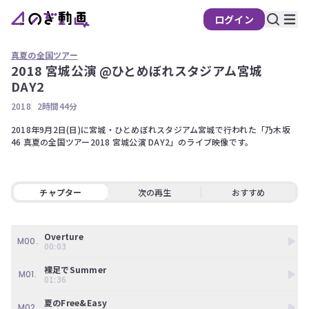
ログイン
真夏の全国ツアー
2018 宮城公演 @ひとめぼれスタジアム宮城
の
DAY2
ぎ
2018
2時間44分
動
画
2018年9月2日(日)に宮城・ひとめぼれスタジアム宮城で行われた「乃木坂
46 真夏の全国ツアー2018 宮城公演 DAY2」のライブ映像です。 
有
料
会
チャプター
次の再生
おすすめ
員
限
定
Overture
M00.
00:03
こ
の
裸足でSummer
M01.
コ
01:36
ン
テ
夏のFree&Easy
M02.