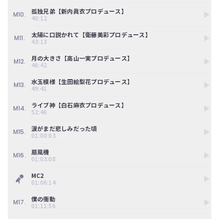
ツ
今
孤独兄弟【新内眞衣プロデュース】
で
す
M10.
40:12
す。
ぐ
会
太陽に口説かれて【衛藤美彩プロデュース】
M11.
員
43:13
登
月の大きさ【高山一実プロデュース】
録
M12.
46:42
す
る
水玉模様【生田絵梨花プロデュース】
M13.
49:41
ライブ神【白石麻衣プロデュース】
M14.
52:46
涙がまだ悲しみだった頃
M15.
01:00:03
扇風機
M16.
01:03:08
MC2
01:06:14
僕の衝動
M17.
01:11:56