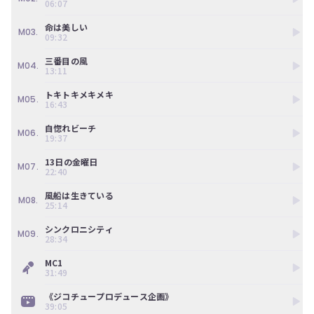
06:07
ン
ツ
命は美しい
は、
M03.
09:32
の
ぎ
三番目の風
M04.
動
13:11
画
有
トキトキメキメキ
M05.
16:43
料
会
自惚れビーチ
員
M06.
19:37
の
み
13日の金曜日
M07.
が
22:40
閲
覧
風船は生きている
M08.
25:14
で
き
シンクロニシティ
る
M09.
28:34
限
定
MC1
コ
31:49
ン
テ
《ジコチュープロデュース企画》
39:05
ン